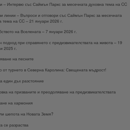
и – Интервю със Саймън Паркс за месечната духовна тема на CC
и линии – Въпроси и отговори със Саймън Паркс за месечната
а тема на CC – 21 януари 2026 г.
ството на Вселената – 7 януари 2026 г.
н подход при справянето с предизвикателствата на живота – 19
и 2025 г.
яване на песните
о от турнето в Северна Каролина: Свещената мъдрост!
а един дъх разстояние
овка на призваните и преодоляване на предизвикателствата
ане на хармония
ли шепота на Новата Земя?
а се разраства