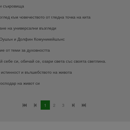
и съкровища
оглед към човечеството от гледна точка на кита
ане на универсални възгледи
Оушън и Долфин Комуникейшънс
ие от теми за духовността
й себе си, обичай се, озари света със своята светлина.
 истинност и вълшебството на живота
господар на живот си
1
2
3