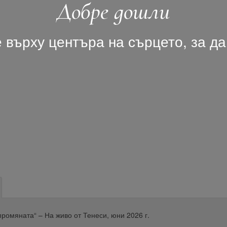
Добре дошли
 върху центъра на сърцето, за да
промяната“ – На живо от Тенеси, юни 2026 г.