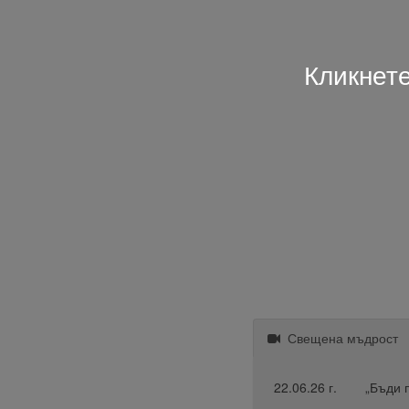
Кликнете
Свещена мъдрост
22.06.26 г.
„Бъди 