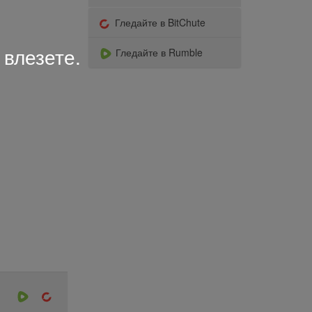
Гледайте в BitChute
 влезете.
Гледайте в Rumble