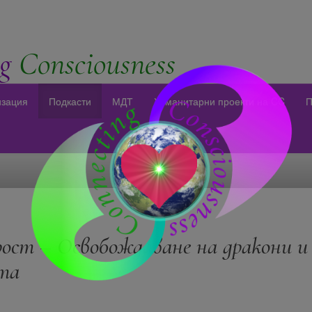
g
Consciousness
изация
Подкасти
МДТ
Хуманитарни проекти на CC
П
ост – Освобождаване на дракони 
та