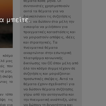
θέματα κάθε μήνα. Οι
συντονιστές χρησιμοποιούν
αυτά τα θέματα για να
διευκολύνουν τις συζητήσεις
α μπείτε.
ώστε να δώσουν στα μέλη την
ευκαιρία να μιλήσουν για
πραγματικές καταστάσεις και
να μοιραστούν απόψεις, ιδέες
και στρατηγικές. Τα
πνευματικά θέματα
αναρτώνται στην εσωτερική
ν κόσμο
πλατφόρμα κοινωνικής
αλό μας
δικτύωσης του CC όπου μέλη από
ιάς που
όλο τον κόσμο συμμετέχουν σε
τό μας.
συζητήσεις και μοιράζονται
κή σκέψη
προσωπικές σκέψεις. Αυτά τα
ντας το
θέματα έχουν σχεδιαστεί για
να δώσουν θέματα συζήτησης
αν τόπο
γύρω από την αυτογνωσία και
όψη τις
την πνευματική ανάπτυξη, ώστε
όνο για
να δώσουν τη δυνατότητα και