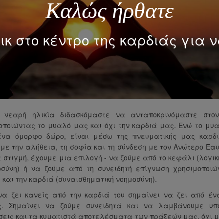
Καλώς ήρθατε
ικ στο κέντρο της καρδιάς για ν
 νεαρή ηλικία διδασκόμαστε να ανταποκρινόμαστε στο
οποιώντας το μυαλό μας και όχι την καρδιά μας. Ενώ το μυ
ένα όμορφο δώρο, είναι μέσω της πνευματικής μας καρδ
υμε την αλήθεια, τη σοφία και τη σύνδεση με τον Ανώτερο Εαυ
 στιγμή, έχουμε μια επιλογή - να ζούμε από το κεφάλι (λογι
οσύνη) ή να ζούμε από τη συνειδητή επίγνωση χρησιμοποιώ
και την καρδιά (συναισθηματική νοημοσύνη).
να ζει κανείς από την καρδιά του σημαίνει να ζει από έν
. Σημαίνει να ζούμε συνειδητά και να λαμβάνουμε υπ
σεις και τα κυματιστά αποτελέσματα των πράξεών μας, όχι μ