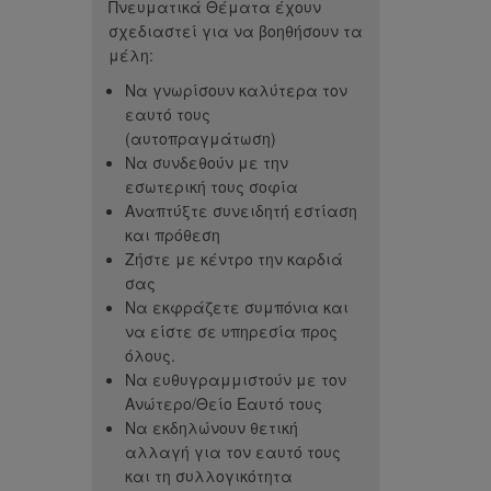
Πνευματικά Θέματα έχουν
ST (Μηνιαία
“Ενσυναίσθηση και
“Δόξ
σχεδιαστεί για να βοηθήσουν τα
κά Θέματα)
συμπόνια... αυτή είναι η
υπάρχει
μέλη:
τις μάσκες που
δεύτερη φορά που αυτό το
φορές π
άνθρωποι για να
Να γνωρίσουν καλύτερα τον
θέμα εξερευνάται στο CC.
αποστα
εαυτό τους
στην πραγματική
Βλέποντας την ανάπτυξη σε
τις ψευ
(αυτοπραγμάτωση)
ότητα και να
μένα, την ομάδα και τα μέλη
την ειρ
Να συνδεθούν με την
ρόσωπο με
στο σύνολό τους ήταν πολύ
εσωτερική τους σοφία
ε αυτό που είναι -
εμπνευσμένα και
Αναπτύξτε συνειδητή εστίαση
κότητα μπορεί να
επιβεβαίωσαν ότι αυτό είναι
και πρόθεση
σα από αυτό, αλλά
ένα όμορφο και σημαντικό
Ζήστε με κέντρο την καρδιά
ι θάρρος και
έργο που κάνουμε όλοι μας.”
σας
υλειά.”
– Carolyn K, Συντονίστρια
Να εκφράζετε συμπόνια και
Καναδά
leliis, Συντονίστρια
να είστε σε υπηρεσία προς
Εσθονίας
όλους.
Να ευθυγραμμιστούν με τον
Ανώτερο/Θείο Εαυτό τους
Να εκδηλώνουν θετική
αλλαγή για τον εαυτό τους
και τη συλλογικότητα