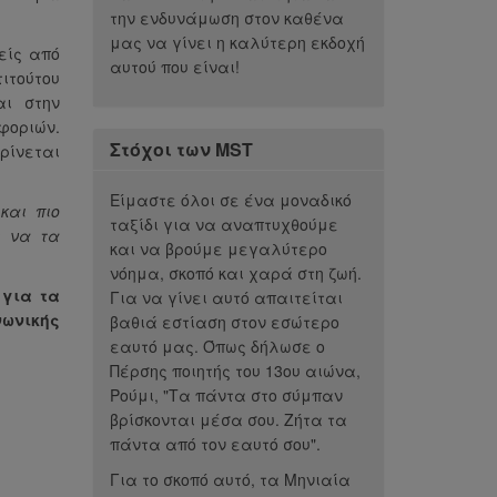
την ενδυνάμωση στον καθένα
μας να γίνει η καλύτερη εκδοχή
είς από
αυτού που είναι!
ιτούτου
αι στην
οριών.
Στόχοι των MST
ρίνεται
Είμαστε όλοι σε ένα μοναδικό
και πιο
ταξίδι για να αναπτυχθούμε
ε να τα
και να βρούμε μεγαλύτερο
νόημα, σκοπό και χαρά στη ζωή.
 για τα
Για να γίνει αυτό απαιτείται
νωνικής
βαθιά εστίαση στον εσώτερο
εαυτό μας. Όπως δήλωσε ο
Πέρσης ποιητής του 13ου αιώνα,
Ρούμι, "Τα πάντα στο σύμπαν
βρίσκονται μέσα σου. Ζήτα τα
πάντα από τον εαυτό σου".
Για το σκοπό αυτό, τα Μηνιαία