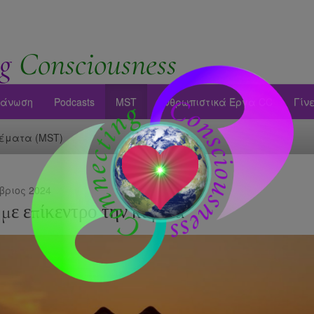
g
Consciousness
άνωση
Podcasts
MST
Ανθρωπιστικά Έργα CC
Γίν
έματα (MST)
βριος 2024
με επίκεντρο την καρδιά