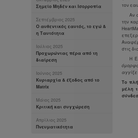
τον εα
Σημείο Μηδέν και Ισορροπία
Αν 
Σεπτέμβριος 2025
την κα
Ο αυθεντικός εαυτός, το εγώ &
HeartM
η Ταυτότητα
επεξε
Αναφέρ
Ιούλιος 2025
στις δι
Προχωρώντας πέρα από τη
Η Έ
διαίρεση
όμορφα
αγγίξει
Ιούνιος 2025
Κυριαρχία & έξοδος από το
Το πλή
Matrix
μέλη 
σύνδεσ
Μάιος 2025
Κριτική και συγχώρεση
Απρίλιος 2025
Πνευματικότητα