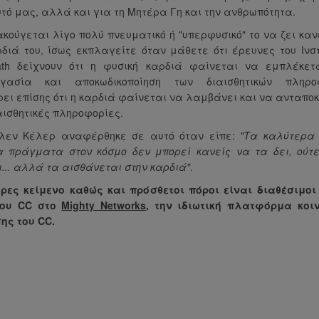
υτό μας, αλλά και για τη Μητέρα Γη και την ανθρωπότητα.
ακούγεται λίγο πολύ πνευματικό ή "υπερφυσικό" το να ζει καν
ρδιά του, ίσως εκπλαγείτε όταν μάθετε ότι έρευνες του Ινστ
ath δείχνουν ότι η φυσική καρδιά φαίνεται να εμπλέκετ
ργασία και αποκωδικοποίηση των διαισθητικών πληροφ
ει επίσης ότι η καρδιά φαίνεται να λαμβάνει και να ανταποκ
αισθητικές πληροφορίες.
λεν Κέλερ αναφέρθηκε σε αυτό όταν είπε:
"Τα καλύτερα 
 πράγματα στον κόσμο δεν μπορεί κανείς να τα δει, ούτ
... αλλά τα αισθάνεται στην καρδιά"
.
ρες κείμενο καθώς και πρόσθετοι πόροι είναι διαθέσιμοι
του CC στο
Mighty Networks
, την ιδιωτική πλατφόρμα κοι
ης του CC.