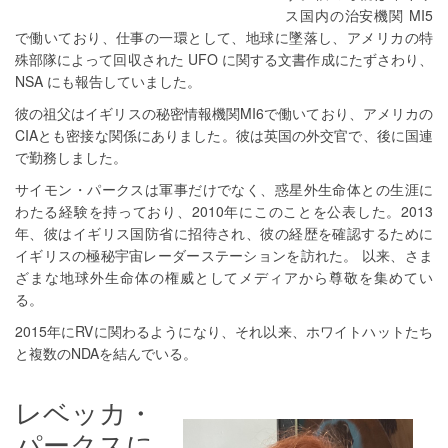
ス国内の治安機関 MI5
で働いており、仕事の一環として、地球に墜落し、アメリカの特
殊部隊によって回収された UFO に関する文書作成にたずさわり、
NSA にも報告していました。
彼の祖父はイギリスの秘密情報機関MI6で働いており、アメリカの
CIAとも密接な関係にありました。彼は英国の外交官で、後に国連
で勤務しました。
サイモン・パークスは軍事だけでなく、惑星外生命体との生涯に
わたる経験を持っており、2010年にこのことを公表した。2013
年、彼はイギリス国防省に招待され、彼の経歴を確認するために
イギリスの極秘宇宙レーダーステーションを訪れた。 以来、さま
ざまな地球外生命体の権威としてメディアから尊敬を集めてい
る。
2015年にRVに関わるようになり、それ以来、ホワイトハットたち
と複数のNDAを結んでいる。
レベッカ・
パークスに