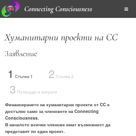
Connecting Consciousness
Хуманитарни проекти на CC
Заявление
1
2
Стъпка 1
Стъпка 2
3
Потвърди и изпрати
Финансирането на хуманитарни проекти от CC е
достъпно само за членовете на Connecting
Consciousness.
В началото всички членове имат възможност да
представят по един проект.