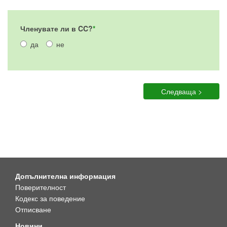
Членувате ли в CC?
да
не
Следваща >
Допълнителна информация
Поверителност
Кодекс за поведение
Отписване
Новини