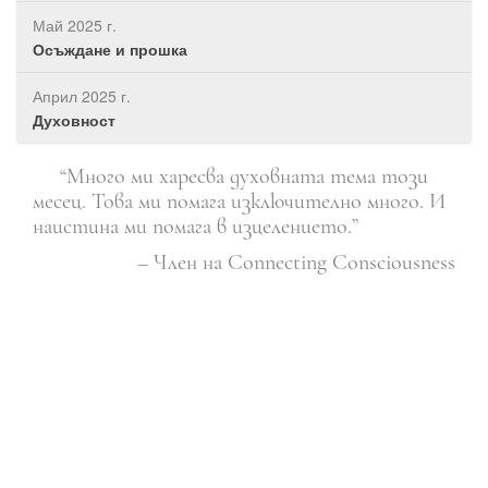
Май 2025 г.
Осъждане и прошка
Април 2025 г.
Духовност
“Много ми харесва духовната тема този
ете
месец. Това ми помага изключително много. И
обс
наистина ми помага в изцелението.”
кол
път
– Член на Connecting Consciousness
отв
ят с
зас
сам
уча
ист
дот
аркс
как
се 
и д