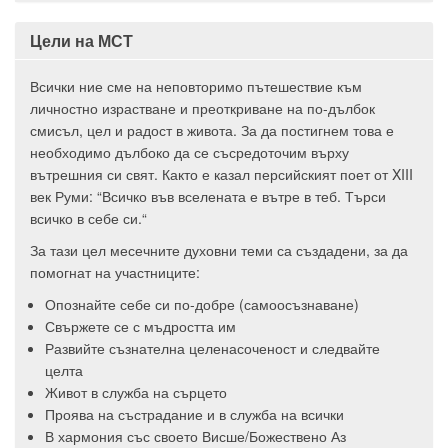
Цели на МСТ
Всички ние сме на неповторимо пътешествие към
личностно израстване и преоткриване на по-дълбок
смисъл, цел и радост в живота. За да постигнем това е
необходимо дълбоко да се съсредоточим върху
вътрешния си свят. Както е казал персийският поет от XIII
век Руми: “Всичко във вселената е вътре в теб. Търси
всичко в себе си.“
За тази цел месечните духовни теми са създадени, за да
помогнат на участниците:
Опознайте себе си по-добре (самоосъзнаване)
Свържете се с мъдростта им
Развийте съзнателна целенасоченост и следвайте
целта
Живот в служба на сърцето
Проява на състрадание и в служба на всички
В хармония със своето Висше/Божествено Аз