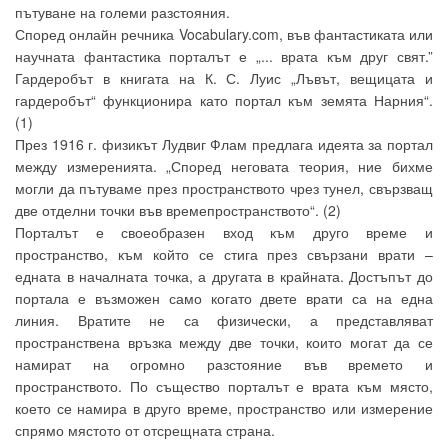
пътуване на големи разстояния.
Според онлайн речника Vocabulary.com, във фантастиката или
научната фантастика порталът е „... врата към друг свят.”
Гардеробът в книгата на К. С. Луис „Лъвът, вещицата и
гардеробът“ функционира като портал към земята Нарния“.
(1)
През 1916 г. физикът Лудвиг Флам предлага идеята за портал
между измеренията. „Според неговата теория, ние бихме
могли да пътуваме през пространството чрез тунел, свързващ
две отделни точки във времепространството“. (2)
Порталът е своеобразен вход към друго време и
пространство, към който се стига през свързани врати –
едната в началната точка, а другата в крайната. Достъпът до
портала е възможен само когато двете врати са на една
линия. Вратите не са физически, а представляват
пространствена връзка между две точки, които могат да се
намират на огромно разстояние във времето и
пространството. По същество порталът е врата към място,
което се намира в друго време, пространство или измерение
спрямо мястото от отсрещната страна.