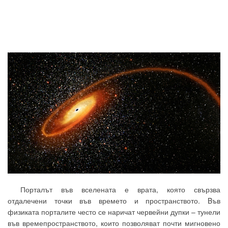
хар
изг
дела
Порталът във вселената е врата, която свързва
отдалечени точки във времето и пространството. Bъв
физиката порталите често се наричат червейни дупки – тунели
във времепространството, които позволяват почти мигновено