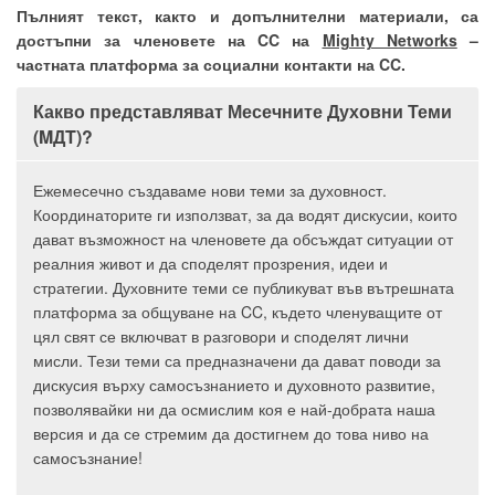
Пълният текст, както и допълнителни материали, са
достъпни за членовете на CC на
Mighty Networks
–
частната платформа за социални контакти на CC.
Какво представляват Месечните Духовни Теми
(MДT)?
Ежемесечно създаваме нови теми за духовност.
Координаторите ги използват, за да водят дискусии, които
дават възможност на членовете да обсъждат ситуации от
реалния живот и да споделят прозрения, идеи и
стратегии. Духовните теми се публикуват във вътрешната
платформа за общуване на CC, където членуващите от
цял свят се включват в разговори и споделят лични
мисли. Тези теми са предназначени да дават поводи за
дискусия върху самосъзнанието и духовното развитие,
позволявайки ни да осмислим коя е най-добрата наша
версия и да се стремим да достигнем до това ниво на
самосъзнание!