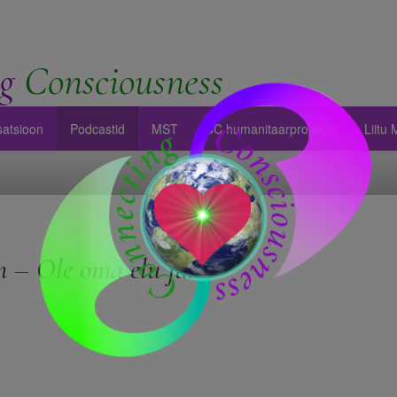
g
Consciousness
satsioon
Podcastid
MST
CC humanitaarprojektid
Liitu
 – Ole oma elu juht