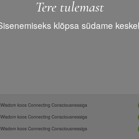
Tere tulemast
Sisenemiseks klõpsa südame keskel
 Wisdom koos Connecting Consciousnessiga
 Wisdom koos Connecting Consciousnessiga
 Wisdom koos Connecting Consciousnessiga