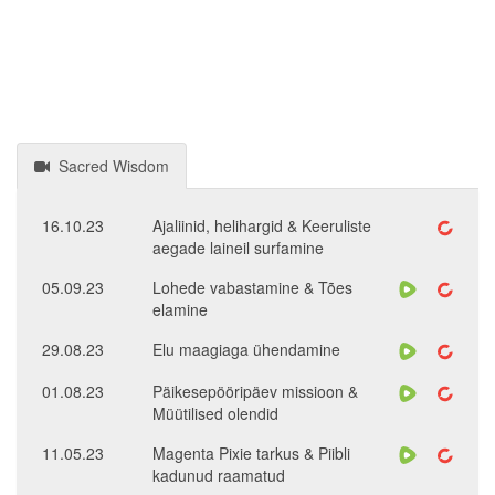
Sacred Wisdom
16.10.23
Ajaliinid, helihargid & Keeruliste
aegade laineil surfamine
05.09.23
Lohede vabastamine & Tões
elamine
29.08.23
Elu maagiaga ühendamine
01.08.23
Päikesepööripäev missioon &
Müütilised olendid
11.05.23
Magenta Pixie tarkus & Piibli
kadunud raamatud