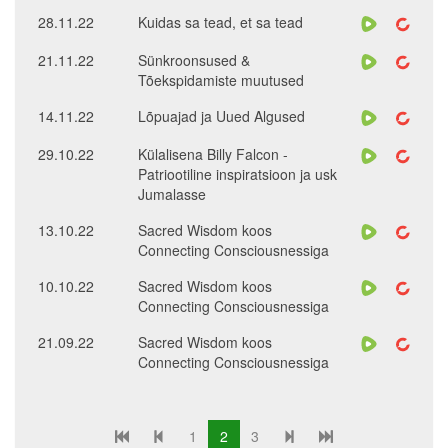
28.11.22
Kuidas sa tead, et sa tead
21.11.22
Sünkroonsused &
Tõekspidamiste muutused
14.11.22
Lõpuajad ja Uued Algused
29.10.22
Külalisena Billy Falcon -
Patriootiline inspiratsioon ja usk
Jumalasse
13.10.22
Sacred Wisdom koos
Connecting Consciousnessiga
10.10.22
Sacred Wisdom koos
Connecting Consciousnessiga
21.09.22
Sacred Wisdom koos
Connecting Consciousnessiga
1
2
3