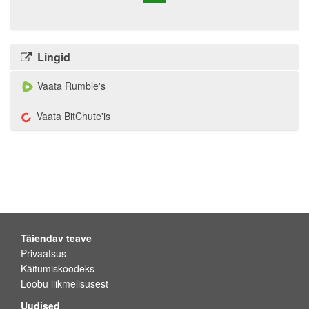
Lingid
Vaata Rumble's
Vaata BitChute'is
Täiendav teave
Privaatsus
Käitumiskoodeks
Loobu liikmelisusest
Uudised