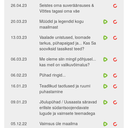
26.04.23
Seistes oma suveräänsuses &
Võttes tagasi oma väe
20.03.23
Müüdid ja legendid kogu
maailmast
13.03.23
Vaalade unistused, loomade
tarkus, pühapaigad ja... Kas Sa
sooviksid tassikest teed?
06.03.23
Me oleme siin mingil põhjusel...
kas meil on valikuvõimalus?
06.02.23
Pühad ringid...
16.01.23
Teadlikud taotlused ja ruumi
puhastamine
09.01.23
Jõulupühad / Uusaasta säravad
eriliste südantsoojendavate
lugude ja vaimsete teemadega
05.12.22
Vaimsus üle maailma