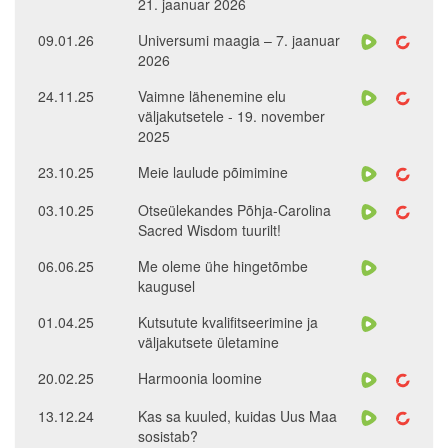
21. jaanuar 2026
09.01.26
Universumi maagia – 7. jaanuar
2026
24.11.25
Vaimne lähenemine elu
väljakutsetele - 19. november
2025
23.10.25
Meie laulude põimimine
03.10.25
Otseülekandes Põhja-Carolina
Sacred Wisdom tuurilt!
06.06.25
Me oleme ühe hingetõmbe
kaugusel
01.04.25
Kutsutute kvalifitseerimine ja
väljakutsete ületamine
20.02.25
Harmoonia loomine
13.12.24
Kas sa kuuled, kuidas Uus Maa
sosistab?