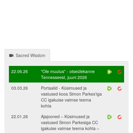
Sacred Wisdom
22.06.26
"Ole muutus" - otseülekanne
Tennesseest, juuni 2026
03.03.26
Portaalid - Küsimused ja
vastused koos Simon Parkes'iga
CC igakuise vaimse teema
kohta
22.01.26
Ajajooned – Küsimused ja
vastused Simon Parkesiga CC
igakuise vaimse teema kohta –