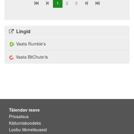
1
2
3
Lingid
Vaata Rumble's
Vaata BitChute'is
Täiendav teave
Privaatsus
Käitumiskoodeks
Loobu liikmelisusest