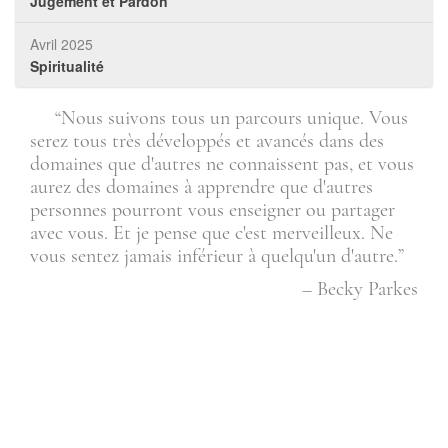
Jugement et Pardon
Avril 2025
Spiritualité
nt
“Nous suivons tous un parcours unique. Vous
de
serez tous très développés et avancés dans des
poi
er à
domaines que d'autres ne connaissent pas, et vous
bea
aurez des domaines à apprendre que d'autres
d'év
personnes pourront vous enseigner ou partager
de c
avec vous. Et je pense que c'est merveilleux. Ne
vous sentez jamais inférieur à quelqu'un d'autre.”
onie
– Becky Parkes