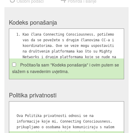
Osobni podaci
Potvrda i slanje
Kodeks ponašanja
Kao člana Connecting Consciousness, potičemo
vas da se povežete s drugim članovima CC-a i
koordinatorima. Ove se veze mogu uspostaviti
na društvenim platformama kao što su Mighty
Networks i drugim platformama koje se nude na
vašem području. Pozdravljamo vaše
Pročitao/la sam "Kodeks ponašanja" i ovim putem se
sudjelovanje u CC događajima kao što su naši
slažem s navedenim uvjetima.
osobni sastanci ili zakazani Zoom sastanci
vaše grupe. Duhovni ljudi koji se okupljaju s
dobrim namjerama, kao što su prelazak na višu
razinu svijesti, iscjeljivanje ili
Politika privatnosti
jednostavno sudjelovanje u razgovorima
visokih vibracija, doista čine pozitivnu
razliku u odnosu prema kolektivnoj svijesti
tijekom ovih izazovnih vremena.
Ova Politika privatnosti odnosi se na
informacije koje mi, Connecting Consciousness,
Naši osnivači donijeli su odluku da samo
prikupljamo o osobama koje komuniciraju s našom
članovima naše organizacije (osim ako su
organizacijom. Ona objašnjava koje osobne