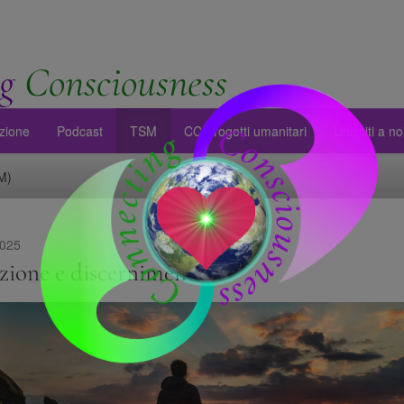
g
Consciousness
zione
Podcast
TSM
CC Progetti umanitari
Unisciti a no
SM)
025
izione e discernimento