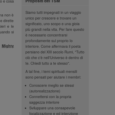
Propositi dei TSM
ro e cosa
Siamo tutti impegnati in un viaggio
ona non è
unico per crescere e trovare un
e dirette
significato, uno scopo e una gioia
eri e le
più grandi nella vita. Per fare questo
quando si
è necessario concentrarsi
profondamente sul proprio Io
u
Mighty
interiore. Come affermava il poeta
persiano del XIII secolo Rumi, "Tutto
ciò che c'è nell'Universo è dentro di
te. Chiedi tutto a te stesso".
A tal fine, i temi spirituali mensili
sono pensati per aiutare i membri:
ia e compassione...
“Mi piace molto il tema
“I n
Conoscere meglio se stessi
da volta che questo
spirituale di questo mese. Mi
spiritua
(autorealizzazione)
e esplorato in CC.
sta aiutando molto. Mi sta
mascher
Connettersi con la propria
crescita in me
saggezza interiore
aiutando veramente a
hanno pe
Sviluppare una consapevole
l team e nei membri
guarire.”
vera ide
focalizzazione e ed intenzione
lto stimolante e ha
faccia a