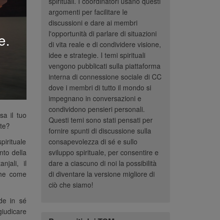
spirituali. I coordinatori usano questi
argomenti per facilitare le
discussioni e dare ai membri
l'opportunità di parlare di situazioni
e.
di vita reale e di condividere visione,
idee e strategie. I temi spirituali
vengono pubblicati sulla piattaforma
interna di connessione sociale di CC
dove i membri di tutto il mondo si
impegnano in conversazioni e
condividono pensieri personali.
a il tuo
Questi temi sono stati pensati per
nte?
fornire spunti di discussione sulla
pirituale
consapevolezza di sé e sullo
nto della
sviluppo spirituale, per consentire e
jali, il
dare a ciascuno di noi la possibilità
che come
di diventare la versione migliore di
ciò che siamo!
de in sé
iudicare