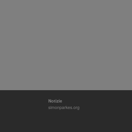
ine, Coordinatore
Danimarca
Notizie
simonparkes.org