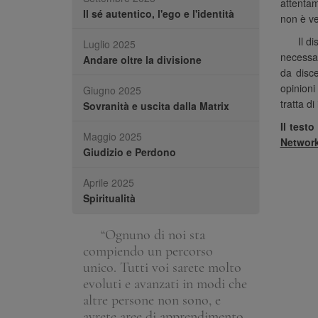
attentam
Il sé autentico, l'ego e l'identità
non è ve
Il d
Luglio 2025
necessar
Andare oltre la divisione
da disc
opinioni
Giugno 2025
tratta di
Sovranità e uscita dalla Matrix
Il test
Maggio 2025
Networ
Giudizio e Perdono
Aprile 2025
Spiritualità
ati a me,
“Ognuno di noi sta
“È stato 
ndo della
compiendo un percorso
ripetere i te
le e
unico. Tutti voi sarete molto
base. Divent
o la mia parte
evoluti e avanzati in modi che
quanto le pe
 per aver reso
altre persone non sono, e
evolute risp
 corsi.”
avrete aree di apprendimento
ciclo. Quest