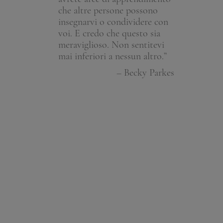
che altre persone possono
un'incredibil
– Un membro
insegnarvi o condividere con
riflessione e
voi. E credo che questo sia
rafforzare u
meraviglioso. Non sentitevi
vulnerabilità 
mai inferiori a nessun altro.”
abbiamo crea
cui le perso
– Becky Parkes
possibilità d
loro storia di
desiderano.
arrivati qui?
le sfide? E 
cresciuti? Q
l'opportunit
meglio, di ca
mostrare co
lo adorano.
alla volta; 
modo per far
concreto.”