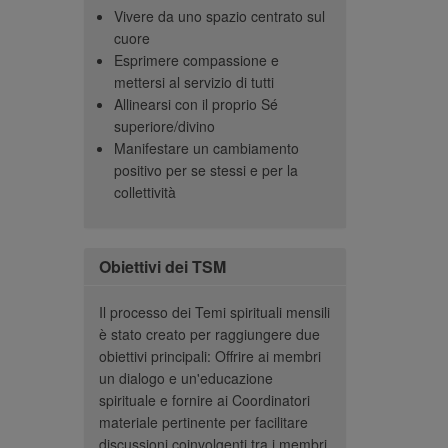
– Un membro
Vivere da uno spazio centrato sul
o che questo è un
sono: l'
cuore
ello e importante
risplend
Esprimere compassione e
 tutti facendo.”
coraggio
mettersi al servizio di tutti
lyn K, Coordinatore
– 
Allinearsi con il proprio Sé
Canada
superiore/divino
Manifestare un cambiamento
positivo per se stessi e per la
collettività
Obiettivi dei TSM
Il processo dei Temi spirituali mensili
è stato creato per raggiungere due
obiettivi principali: Offrire ai membri
un dialogo e un'educazione
spirituale e fornire ai Coordinatori
materiale pertinente per facilitare
discussioni coinvolgenti tra i membri.