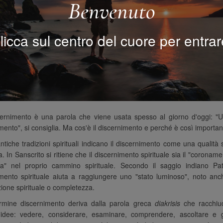
Benvenuto
licca sul centro del cuore per entrar
ernimento è una parola che viene usata spesso al giorno d'oggi: "Us
mento", si consiglia. Ma cos'è il discernimento e perché è così importa
ntiche tradizioni spirituali indicano il discernimento come una qualità s
. In Sanscrito si ritiene che il discernimento spirituale sia il "coroname
a" nel proprio cammino spirituale. Secondo il saggio indiano Patan
imento spirituale aiuta a raggiungere uno "stato luminoso", noto an
zione spirituale o completezza.
ermine discernimento deriva dalla parola greca
diakrisis
che racchiu
 idee: vedere, considerare, esaminare, comprendere, ascoltare e g