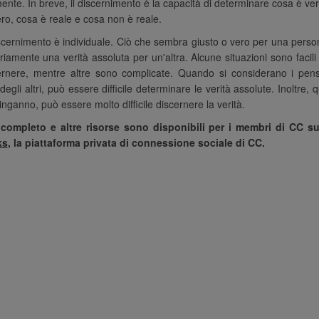
ente. In breve, il discernimento è la capacità di determinare cosa è ve
ro, cosa è reale e cosa non è reale.
iscernimento è individuale. Ciò che sembra giusto o vero per una pers
iamente una verità assoluta per un'altra. Alcune situazioni sono facili 
ernere, mentre altre sono complicate. Quando si considerano i pensi
 degli altri, può essere difficile determinare le verità assolute. Inoltre, 
 inganno, può essere molto difficile discernere la verità.
o completo e altre risorse sono disponibili per i membri di CC s
ks
, la piattaforma privata di connessione sociale di CC.
così interessante
“I temi spirituali
“Empat
mi spirituali di
fondamentali sono così
è la secon
a molto chiaro
intensi per i nostri nuovi
tema vien
rsone si siano
membri, molti dei quali
Vedere la 
etto al primo
stanno iniziando il loro
stesso, ne
a volta è emersa
cammino spirituale di
è stato mo