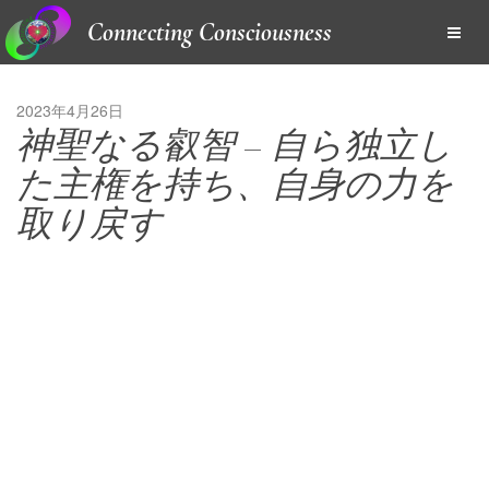
Connecting Consciousness
2023年4月26日
神聖なる叡智 – 自ら独立し
た主権を持ち、自身の力を
取り戻す