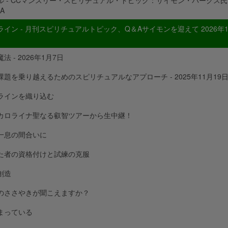
ル - CCマンスリー・スピリチュアル・トピック：サイモン・パークス氏
A
ライン - 月刊スピリチュアルトピック、Q＆Aサイモンを迎えて 2026年
法 - 2026年1月7日
課題を乗り越えるためのスピリチュアルなアプローチ - 2025年11月19
ラインを織り込む
カロライナ聖なる叡智ツアーから生中継！
一息の間合いに
た者の資格付けと試練の克服
創造
のささやきが聞こえますか？
まっている