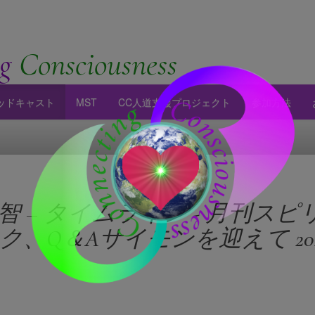
g
Consciousness
ッドキャスト
MST
CC人道支援プロジェクト
参加方法
 – タイムライン - 月刊スピ
、Q＆Aサイモンを迎えて 202