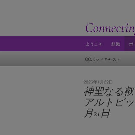
Connectin
ようこそ
組織
ポ
CCポッドキャスト
2026年1月22日
神聖なる叡智
アルトピック
月21日