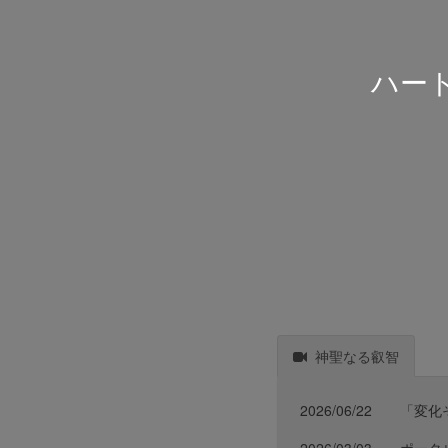
ハー
神聖なる叡智
2026/06/22
「変化