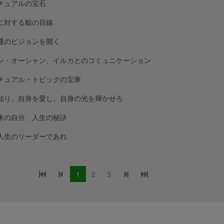
チュアルの宝石
に対する鯨の目線
通のビジョンを開く
ン・オーシャン、イルカとのコミュニケーション
チュアル・トピックの宝庫
知り、自身を愛し、自身の光を輝かせろ
来の自分、人生の秘訣
人生のリーダーであれ
1
2
3