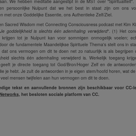
an. We hebben meditatie aangestipt in de MST over "Spiritualiteit". 
en persoonlijke Nulpunt dat we het best in staat zijn om ons vol
n met onze Goddelijke Essentie, ons Authentieke Zelf/Ziel.
en Sacred Wisdom met Connecting Consciousness podcast met Kim Ki
"
Je goddelijkheid is slechts één ademhaling verwijderd
". (1) Het con
 krijgen tot je Nulpunt kan voor sommigen onmogelijk voelen; ech
oor de fundamentele Maandelijkse Spirituele Thema's stelt ons in st
 dat ons vermogen om dit te doen net zo natuurlijk is als begrijpen
kheid slechts één ademhaling verwijderd is. Werkelijk toegang krijg
 geeft je directe toegang tot God/Bron/Hoger Zelf en de antwoorden
ie je hebt. Je zult de antwoorden in je eigen stem/hoofd horen, wat de
veel mensen twijfelen aan hun vermogen om dit te doen.
edige tekst en aanvullende bronnen zijn beschikbaar voor CC-
 Networks
, het besloten sociale platform van CC.
amentele
“Empathie en compassie...
“Deze 
nderwerpen zijn
dit is de tweede keer dat dit
me om me 