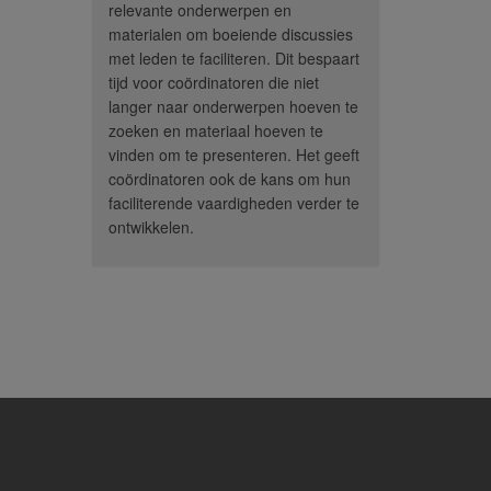
kennen, beter te begrijpen en
relevante onderwerpen en
medeleven te tonen. Ze
materialen om boeiende discussies
vinden het allemaal geweldig.
met leden te faciliteren. Dit bespaart
We doen er 2 tegelijk; het
tijd voor coördinatoren die niet
lijkt me een goede manier om
langer naar onderwerpen hoeven te
zoeken en materiaal hoeven te
de daad bij het woord te
vinden om te presenteren. Het geeft
voegen.”
coördinatoren ook de kans om hun
– Tine, Coördinator
faciliterende vaardigheden verder te
Denemarken
ontwikkelen.