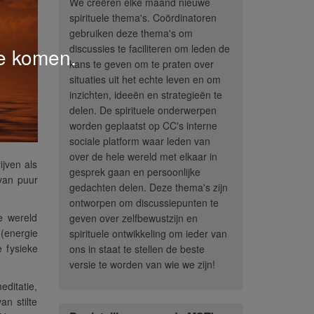
We creëren elke maand nieuwe
spirituele thema's. Coördinatoren
gebruiken deze thema's om
discussies te faciliteren om leden de
te komen.
kans te geven om te praten over
situaties uit het echte leven en om
inzichten, ideeën en strategieën te
delen. De spirituele onderwerpen
worden geplaatst op CC's interne
sociale platform waar leden van
over de hele wereld met elkaar in
jven als
gesprek gaan en persoonlijke
 van puur
gedachten delen. Deze thema's zijn
ontworpen om discussiepunten te
e wereld
geven over zelfbewustzijn en
 (energie
spirituele ontwikkeling om ieder van
e fysieke
ons in staat te stellen de beste
versie te worden van wie we zijn!
ditatie,
n stilte