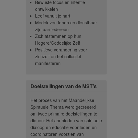
Bewuste focus en intentie
ijke in plaats van
basisonderwerpen te herhalen.
Thema's
ontwikkelen
jke. Het is een
Het wordt heel duidelijk
weg die
Leef vanuit je hart
afleiding van de
hoeveel mensen geëvolueerd
bij hun 
Medeleven tonen en dienstbaar
ons heen.”
zijn sinds de eerste ronde. Er
komen e
zijn aan iedereen
komt deze keer een
komen m
– Lid
Zich afstemmen op hun
ongelooflijke kwetsbaarheid,
authent
Hogere/Goddelijke Zelf
reflectie en diepgang naar
doorsch
Positieve verandering voor
voren. Om de kwetsbaarheid
moed en
zichzelf en het collectief
en reflectie verder te
nodig.”
manifesteren
versterken, hebben we een
–
gedeelte gecreëerd waar
mensen de mogelijkheid
Doelstellingen van de MST's
hebben om hun levensverhaal
te vertellen als ze dat willen.
Het proces van het Maandelijkse
Hoe zijn ze hier gekomen?
Spirituele Thema werd gecreëerd
Welke uitdagingen zijn er
om twee primaire doelstellingen te
geweest? En hoe zijn ze
dienen: Het aanbieden van spirituele
gegroeid? Dit geeft ons de
dialoog en educatie voor leden en
kans om elkaar beter te leren
coördinatoren voorzien van