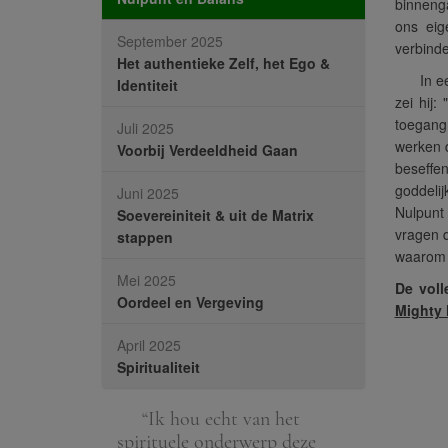
binnenga
ons eig
September 2025
verbinde
Het authentieke Zelf, het Ego &
In e
Identiteit
zei hij: 
toegang
Juli 2025
werken d
Voorbij Verdeeldheid Gaan
beseffen
goddelij
Juni 2025
Nulpunt
Soevereiniteit & uit de Matrix
vragen d
stappen
waarom 
Mei 2025
De voll
Oordeel en Vergeving
Mighty
April 2025
Spiritualiteit
allemaal onze
“Ik hou echt van het
“De fund
s. Jullie zullen
spirituele onderwerp deze
spirituele o