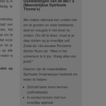
Doelstellingen van de MST's
Het is in
(Maandelijkse Spirituele
ledig te
Thema's)
ndersley
We maken allemaal een unieke reis
cept van
om te groeien en meer betekenis,
ter, het
doel en vreugde in het leven te
aat om te
vinden. Om dit te doen, moet je je
 dat onze
diep richten op je innerlijke zelf.
en tot je
Zoals de 13e-eeuwse Perzische
 op alle
dichter Rumi zei: "Alles in het
 reden is
universum is in jou. Vraag alles van
jezelf."
leden op
Daarom zijn de maandelijkse
Spirituele Onderwerpen bedoeld om
leden te helpen:
Zichzelf beter leren kennen
(zelfrealisatie)
In contact komen met hun
onderwerpen helpen
“Het was zo interessant
“On
innerlijke wijsheid
te concentreren op
om de spirituele
(Maande