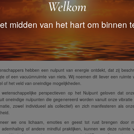
Welkom
het midden van het hart om binnen 
nschappers hebben een nulpunt van energie ontdekt, dat zij beschri
te of een vacuümruimte van niets. Wij noemen dit liever een ruimte
el of het veld van oneindige mogelijkheden.
 wetenschappelijke perspectieven op het Nulpunt geloven dat onz
uit oneindige nulpunten die gegenereerd worden vanuit onze vibratie
matie, zowel individueel als collectief) en zich manifesteren als onz
kheid.
neer we ons lichaam, emoties en geest tot rust brengen door me
 ademhaling of andere mindful praktijken, kunnen we deze ruimte va