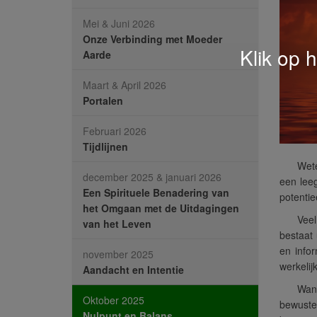
Mei & Juni 2026
Onze Verbinding met Moeder
Klik op 
Aarde
Maart & April 2026
Portalen
Februari 2026
Tijdlijnen
Wete
december 2025 & januari 2026
een leeg
Een Spirituele Benadering van
potentie
het Omgaan met de Uitdagingen
Veel
van het Leven
bestaat 
en infor
november 2025
werkelij
Aandacht en Intentie
Wan
Oktober 2025
bewuste
Nulpunt en Balans