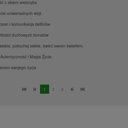
ć z okiem wieloryba
nie uniwersalnych wizji
ean i komunikacja delfinów
fitości duchowych tematów
siebie, pokochaj siebie, świeć swoim światłem.
 Autentyczność i Magia Życia
derem swojego życia
1
2
3