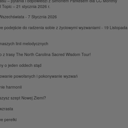
asu – pytania i odpowiedzi z Simonem Parkesem dla CC Monthly
al Topic – 21 stycznia 2026 r.
Wszechświata - 7 Stycznia 2026
 podejście do radzenia sobie z życiowymi wyzwaniami - 19 Listopada
naszych linii melodycznych
 z trasy The North Carolina Sacred Wisdom Tour!
my o jeden oddech stąd
ikowanie powołanych i pokonywanie wyzwań
nie harmonii
szysz szept Nowej Ziemi?
wzrasta
e perełki