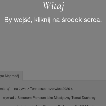
Witaj
By wejść, kliknij na środek serca.
ta Mądrość]
mianą” – na żywo z Tennessee, czerwiec 2026 r.
e – wywiad z Simonem Parksem jako Miesięczny Temat Duchowy