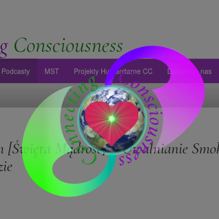
g
Consciousness
Podcasty
MST
Projekty Humanitarne CC
Dołącz do nas
 [Święta Mądrość] – Uwalnianie Smo
zie