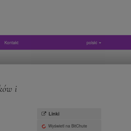
Kontakt
polski
ków i
Linki
Wyświetl na BitChute