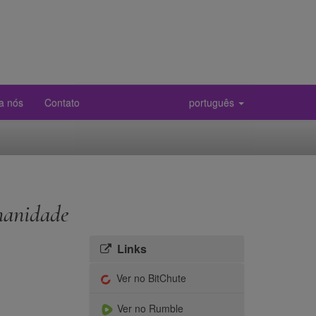
a nós
Contato
português
manidade
Links
Ver no BitChute
Ver no Rumble