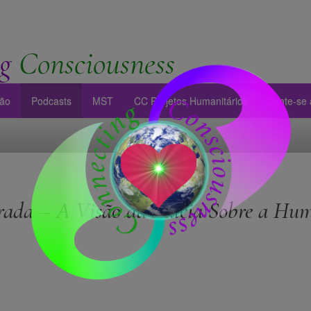
g
Consciousness
ção
Podcasts
MST
CC Projetos Humanitários
Junte-se 
rada – A Visão da Baleia Sobre a Hu