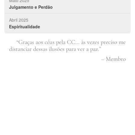
Maio 2025
Julgamento e Perdão
Abril 2025
Espiritualidade
“Graças aos céus pela CC... às vezes preciso me
s,
distanciar dessas ilusões para ver a paz.”
que
cre
– Membro
com
e
que
tod
 Sul