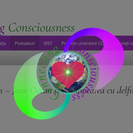
g
Consciousness
ația
Podcasturi
MST
Proiecte umanitare CC
Alăturați-
– Joan Ocean și comunicarea cu delfi