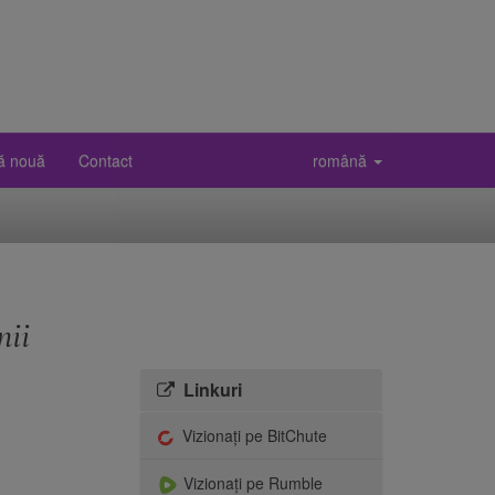
vă nouă
Contact
română
nii
Linkuri
Vizionați pe BitChute
Vizionați pe Rumble