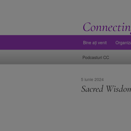
Connectin
Bine ați venit
Organiz
Podcasturi CC
5 iunie 2024
Sacred Wisdom 