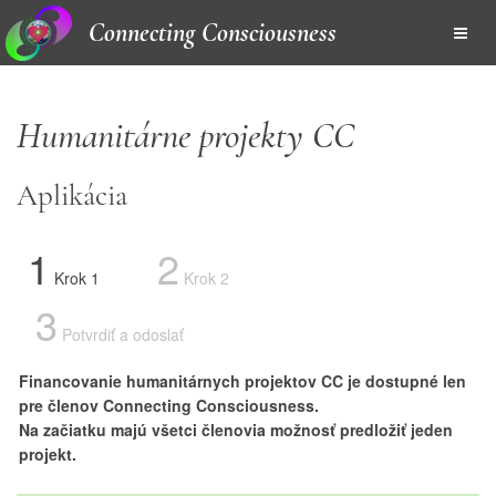
Connecting Consciousness
Humanitárne projekty CC
Aplikácia
1
2
Krok 1
Krok 2
3
Potvrdiť a odoslať
Financovanie humanitárnych projektov CC je dostupné len
pre členov Connecting Consciousness.
Na začiatku majú všetci členovia možnosť predložiť jeden
projekt.