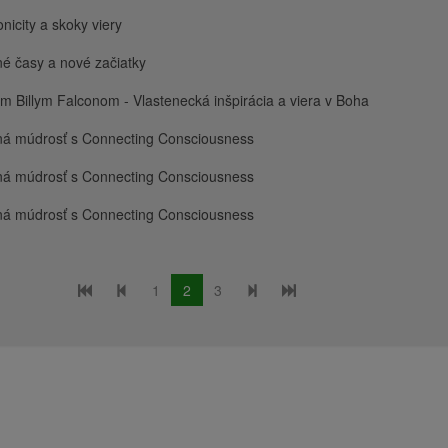
nicity a skoky viery
é časy a nové začiatky
m Billym Falconom - Vlastenecká inšpirácia a viera v Boha
ná múdrosť s Connecting Consciousness
ná múdrosť s Connecting Consciousness
ná múdrosť s Connecting Consciousness
1
2
3