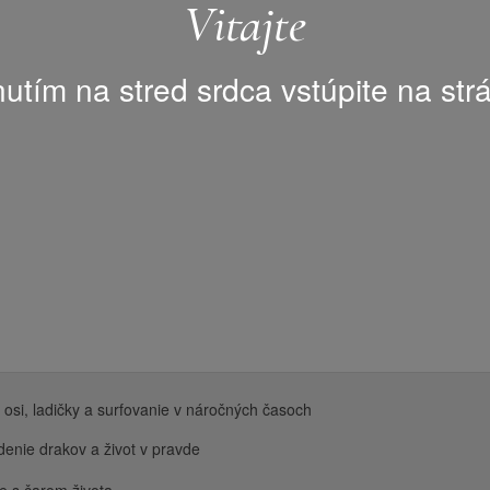
Vitajte
nutím na stred srdca vstúpite na str
osi, ladičky a surfovanie v náročných časoch
enie drakov a život v pravde