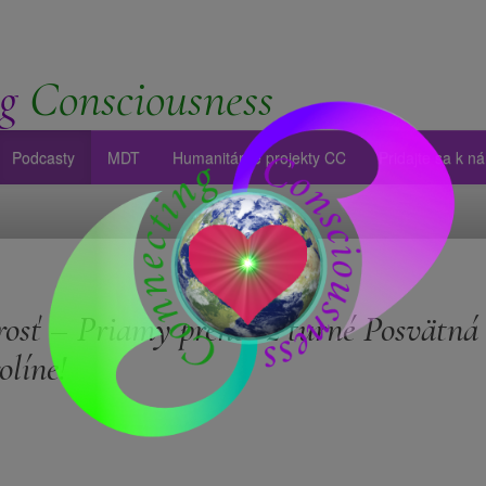
g
Consciousness
Podcasty
MDT
Humanitárne projekty CC
Pridajte sa k n
osť – Priamy prenos z turné Posvätná
olíne!