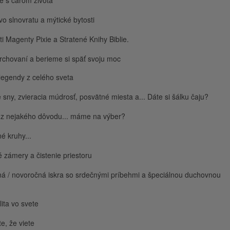
e s čarom života
vo slnovratu a mýtické bytosti
i Magenty Pixie a Stratené Knihy Biblie.
chovaní a berieme si späť svoju moc
legendy z celého sveta
e sny, zvieracia múdrosť, posvätné miesta a... Dáte si šálku čaju?
 z nejakého dôvodu... máme na výber?
é kruhy...
zámery a čistenie priestoru
á / novoročná iskra so srdečnými príbehmi a špeciálnou duchovnou
lita vo svete
te, že viete