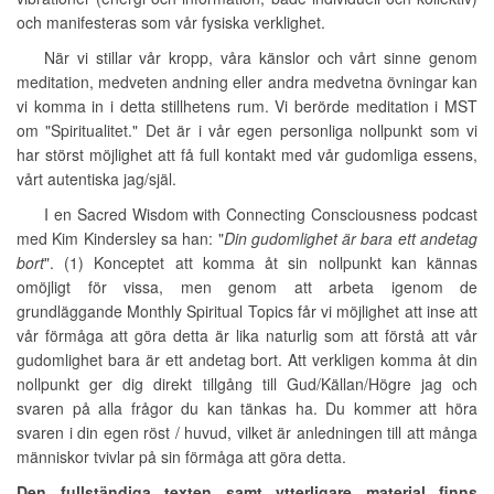
och manifesteras som vår fysiska verklighet.
När vi stillar vår kropp, våra känslor och vårt sinne genom
meditation, medveten andning eller andra medvetna övningar kan
vi komma in i detta stillhetens rum. Vi berörde meditation i MST
om "Spiritualitet." Det är i vår egen personliga nollpunkt som vi
har störst möjlighet att få full kontakt med vår gudomliga essens,
vårt autentiska jag/själ.
I en Sacred Wisdom with Connecting Consciousness podcast
med Kim Kindersley sa han: "
Din gudomlighet är bara ett andetag
bort
". (1) Konceptet att komma åt sin nollpunkt kan kännas
omöjligt för vissa, men genom att arbeta igenom de
grundläggande Monthly Spiritual Topics får vi möjlighet att inse att
vår förmåga att göra detta är lika naturlig som att förstå att vår
gudomlighet bara är ett andetag bort. Att verkligen komma åt din
nollpunkt ger dig direkt tillgång till Gud/Källan/Högre jag och
svaren på alla frågor du kan tänkas ha. Du kommer att höra
svaren i din egen röst / huvud, vilket är anledningen till att många
människor tvivlar på sin förmåga att göra detta.
Den fullständiga texten samt ytterligare material finns