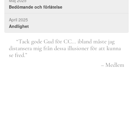
Maj 2025
Bedömande och förlåtelse
April 2025
Andlighet
“Tack gode Gud för CC... ibland måste jag
e
distansera mig från dessa illusioner för att kunna
gru
arna
se fred.”
tyd
sed
– Medlem
sår
den
sår
nada
avs
sin
Vil
vux
var
älsk
vara