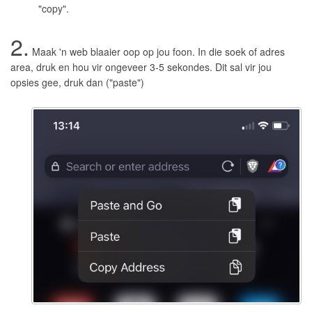
"copy".
2.
Maak 'n web blaaier oop op jou foon. In die soek of adres
area, druk en hou vir ongeveer 3-5 sekondes. Dit sal vir jou
opsies gee, druk dan ("paste")