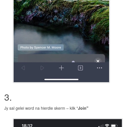
3.
Jy sal gelei word na hierdie skerm – klik "
Join"