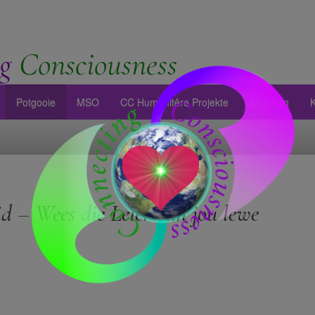
g
Consciousness
Potgooie
MSO
CC Humanitêre Projekte
Sluit Aan
d – Wees die Leier van jou lewe