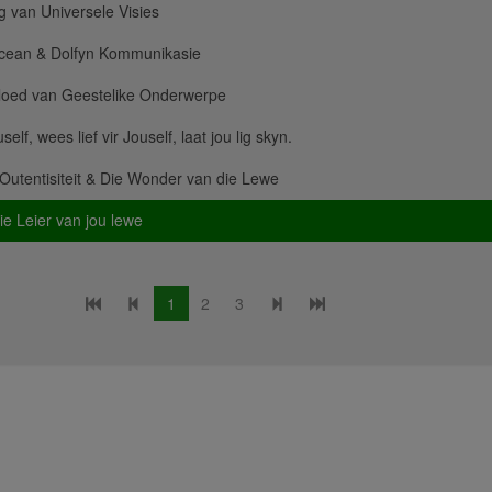
 van Universele Visies
cean & Dolfyn Kommunikasie
vloed van Geestelike Onderwerpe
elf, wees lief vir Jouself, laat jou lig skyn.
 Outentisiteit & Die Wonder van die Lewe
e Leier van jou lewe
1
2
3