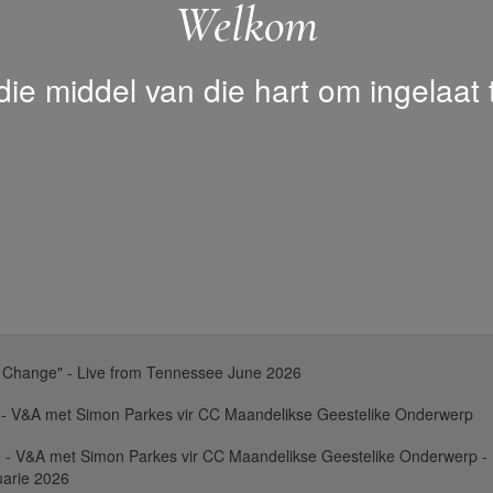
Welkom
 die middel van die hart om ingelaat
 Change" - Live from Tennessee June 2026
 - V&A met Simon Parkes vir CC Maandelikse Geestelike Onderwerp
 - V&A met Simon Parkes vir CC Maandelikse Geestelike Onderwerp -
uarie 2026