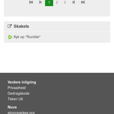
1
2
3
Skakels
Kyk op "Rumble"
Verdere inligting
Privaatheid
Gedragskode
Teken Uit
Nuus
simonparkes.org