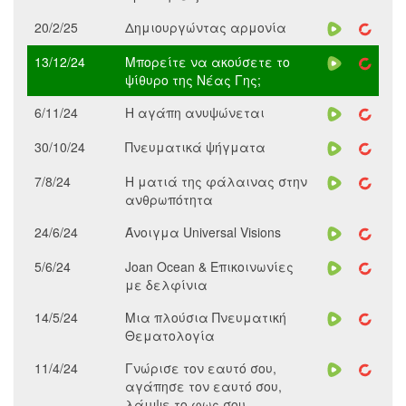
20/2/25
Δημιουργώντας αρμονία
13/12/24
Μπορείτε να ακούσετε το
ψίθυρο της Νέας Γης;
6/11/24
Η αγάπη ανυψώνεται
30/10/24
Πνευματικά ψήγματα
7/8/24
Η ματιά της φάλαινας στην
ανθρωπότητα
24/6/24
Άνοιγμα Universal Visions
5/6/24
Joan Ocean & Επικοινωνίες
με δελφίνια
14/5/24
Μια πλούσια Πνευματική
Θεματολογία
11/4/24
Γνώρισε τον εαυτό σου,
αγάπησε τον εαυτό σου,
λάμψε το φως σου.