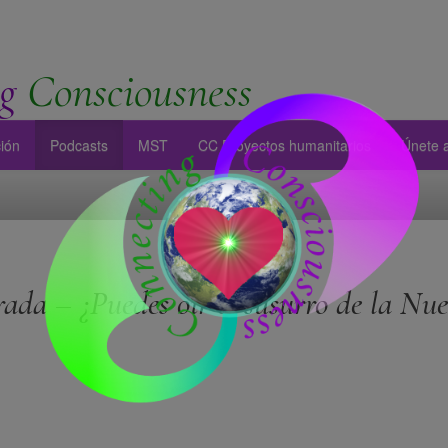
g
Consciousness
ión
Podcasts
MST
CC Proyectos humanitarios
Únete 
ada – ¿Puedes oír el susurro de la Nu