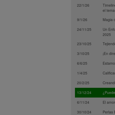
22/1/26
Timelin
el tema
9/1/26
Magia d
24/11/25
Un Enfo
2025
23/10/25
Tejiend
3/10/25
¡En dir
6/6/25
Estamos
1/4/25
Calific
20/2/25
Creand
13/12/24
¿Puedes
6/11/24
El amor
30/10/24
Perlas 