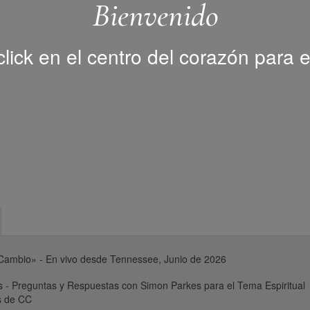
Bienvenido
lick en el centro del corazón para e
Cambio» - En vivo desde Tennessee, Junio de 2026
s - Preguntas y Respuestas con Simon Parkes para el Tema Espiritual
s de CC