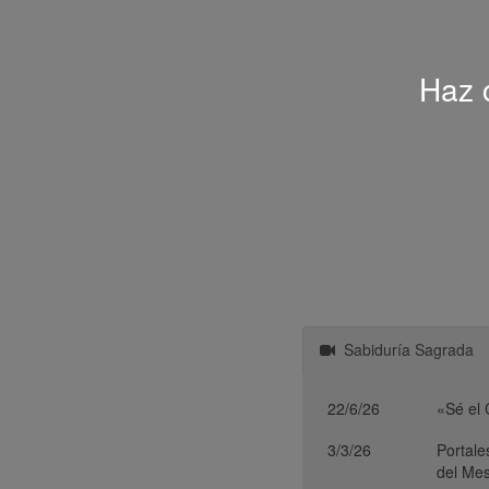
Haz c
Sabiduría Sagrada
22/6/26
«Sé el 
3/3/26
Portale
del Me