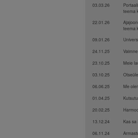
03.03.26
Portaal
teema 
22.01.26
Ajajoon
teema k
09.01.26
Univers
24.11.25
Vaimne 
23.10.25
Meie la
03.10.25
Otseüle
06.06.25
Me ole
01.04.25
Kutsutu
20.02.25
Harmoo
13.12.24
Kas sa 
06.11.24
Armast