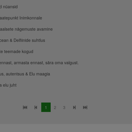
d nüansid
aatepunkt Inimkonnale
saalsete nägemuste avamine
ean & Delfiinide suhtlus
te teemade kogud
nnast, armasta ennast, sära oma valgust.
s, autentsus & Elu maagia
 elu juht
1
2
3