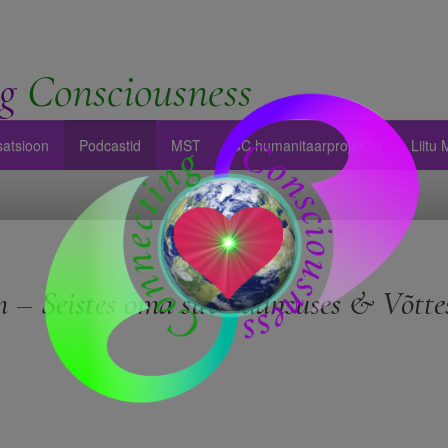
g
Consciousness
satsioon
Podcastid
MST
CC humanitaarprojektid
Liitu
 – Seistes oma suveräänsuses & Võttes