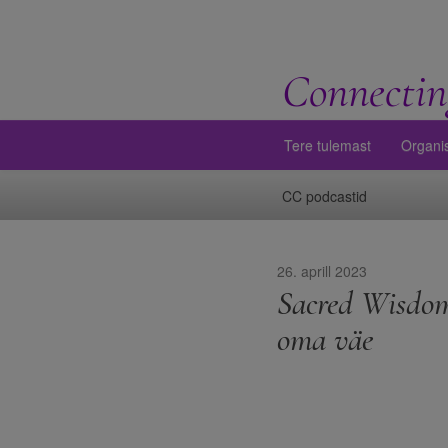
Connectin
Tere tulemast
Organi
CC podcastid
26. aprill 2023
Sacred Wisdom
oma väe