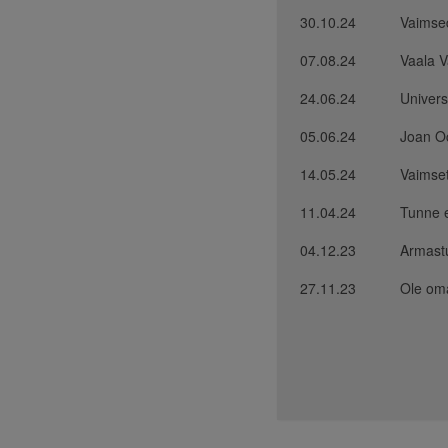
30.10.24
Vaimse
07.08.24
Vaala V
24.06.24
Univer
05.06.24
Joan Oc
14.05.24
Vaimse
11.04.24
Tunne e
04.12.23
Armastu
27.11.23
Ole oma