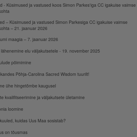
id - Küsimused ja vastused koos Simon Parkes'iga CC igakuise vaimse
kohta
ed – Küsimused ja vastused Simon Parkesiga CC igakuise vaimse
ohta – 21. jaanuar 2026
umi maagia – 7. jaanuar 2026
lähenemine elu väljakutsetele - 19. november 2025
ulude põimimine
kandes Põhja-Carolina Sacred Wisdom tuurilt!
me ühe hingetõmbe kaugusel
te kvalifitseerimine ja väljakutsete ületamine
nia loomine
kuuled, kuidas Uus Maa sosistab?
us on tõusmas