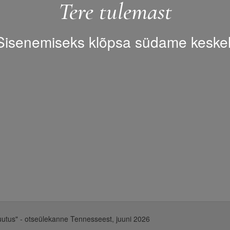
Tere tulemast
Sisenemiseks klõpsa südame keskel
utus" - otseülekanne Tennesseest, juuni 2026