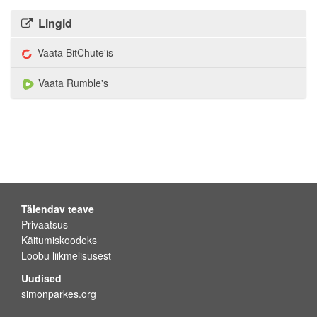
Lingid
Vaata BitChute'is
Vaata Rumble's
Täiendav teave
Privaatsus
Käitumiskoodeks
Loobu liikmelisusest
Uudised
simonparkes.org