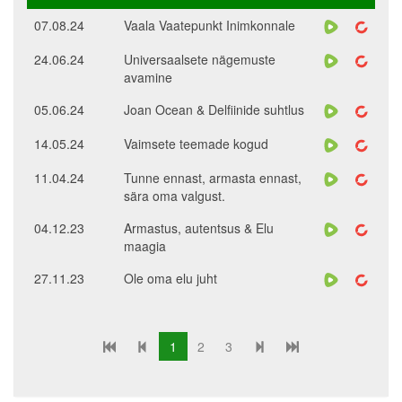
07.08.24
Vaala Vaatepunkt Inimkonnale
24.06.24
Universaalsete nägemuste
avamine
05.06.24
Joan Ocean & Delfiinide suhtlus
14.05.24
Vaimsete teemade kogud
11.04.24
Tunne ennast, armasta ennast,
sära oma valgust.
04.12.23
Armastus, autentsus & Elu
maagia
27.11.23
Ole oma elu juht
1
2
3