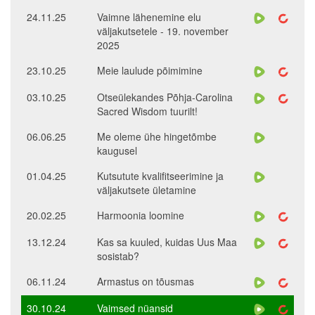
24.11.25
Vaimne lähenemine elu
väljakutsetele - 19. november
2025
23.10.25
Meie laulude põimimine
03.10.25
Otseülekandes Põhja-Carolina
Sacred Wisdom tuurilt!
06.06.25
Me oleme ühe hingetõmbe
kaugusel
01.04.25
Kutsutute kvalifitseerimine ja
väljakutsete ületamine
20.02.25
Harmoonia loomine
13.12.24
Kas sa kuuled, kuidas Uus Maa
sosistab?
06.11.24
Armastus on tõusmas
30.10.24
Vaimsed nüansid