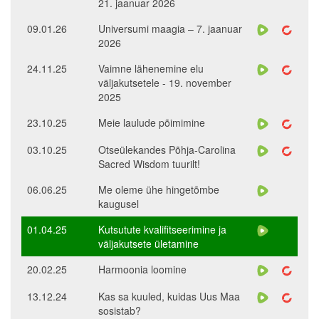
21. jaanuar 2026
09.01.26
Universumi maagia – 7. jaanuar
2026
24.11.25
Vaimne lähenemine elu
väljakutsetele - 19. november
2025
23.10.25
Meie laulude põimimine
03.10.25
Otseülekandes Põhja-Carolina
Sacred Wisdom tuurilt!
06.06.25
Me oleme ühe hingetõmbe
kaugusel
01.04.25
Kutsutute kvalifitseerimine ja
väljakutsete ületamine
20.02.25
Harmoonia loomine
13.12.24
Kas sa kuuled, kuidas Uus Maa
sosistab?