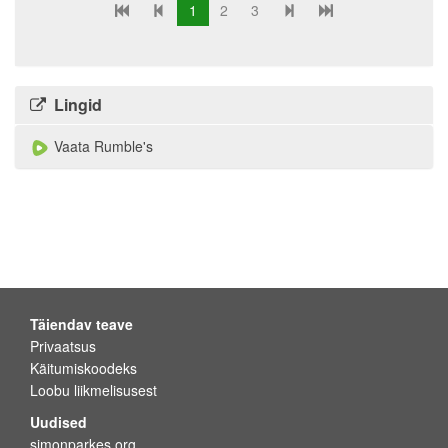
1
2
3
Lingid
Vaata Rumble's
Täiendav teave
Privaatsus
Käitumiskoodeks
Loobu liikmelisusest
Uudised
simonparkes.org