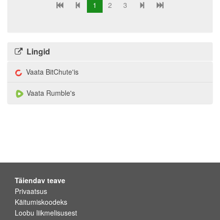
1
2
3
Lingid
Vaata BitChute'is
Vaata Rumble's
Täiendav teave
Privaatsus
Käitumiskoodeks
Loobu liikmelisusest