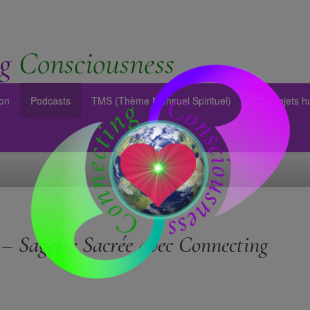
g
Consciousness
ion
Podcasts
TMS (Thème Mensuel Spirituel)
CC Projets h
 – Sagesse Sacrée avec Connecting