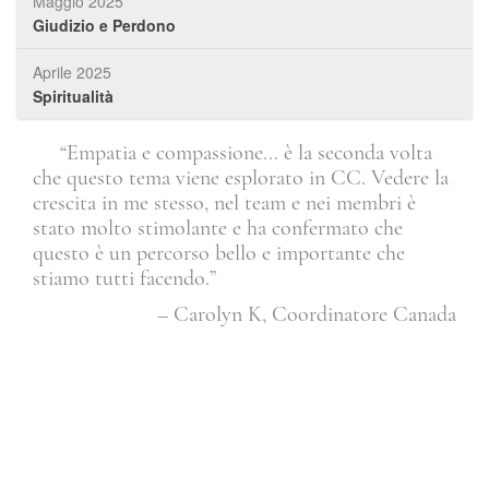
Maggio 2025
Giudizio e Perdono
Aprile 2025
Spiritualità
“Empatia e compassione... è la seconda volta
che questo tema viene esplorato in CC. Vedere la
mes
crescita in me stesso, nel team e nei membri è
ver
stato molto stimolante e ha confermato che
mbro
questo è un percorso bello e importante che
stiamo tutti facendo.”
– Carolyn K, Coordinatore Canada