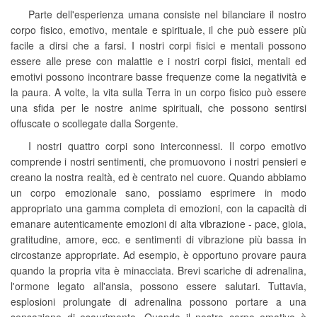
Parte dell'esperienza umana consiste nel bilanciare il nostro
corpo fisico, emotivo, mentale e spirituale, il che può essere più
facile a dirsi che a farsi. I nostri corpi fisici e mentali possono
essere alle prese con malattie e i nostri corpi fisici, mentali ed
emotivi possono incontrare basse frequenze come la negatività e
la paura. A volte, la vita sulla Terra in un corpo fisico può essere
una sfida per le nostre anime spirituali, che possono sentirsi
offuscate o scollegate dalla Sorgente.
I nostri quattro corpi sono interconnessi. Il corpo emotivo
comprende i nostri sentimenti, che promuovono i nostri pensieri e
creano la nostra realtà, ed è centrato nel cuore. Quando abbiamo
un corpo emozionale sano, possiamo esprimere in modo
appropriato una gamma completa di emozioni, con la capacità di
emanare autenticamente emozioni di alta vibrazione - pace, gioia,
gratitudine, amore, ecc. e sentimenti di vibrazione più bassa in
circostanze appropriate. Ad esempio, è opportuno provare paura
quando la propria vita è minacciata. Brevi scariche di adrenalina,
l'ormone legato all'ansia, possono essere salutari. Tuttavia,
esplosioni prolungate di adrenalina possono portare a una
sensazione di esaurimento. Quando il nostro corpo emotivo è