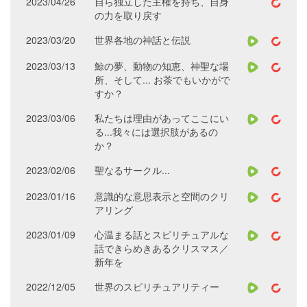
2023/04/26
自ら独立した主権を持ち、自身
の力を取り戻す
2023/03/20
世界各地の神話と伝説
2023/03/13
鯨の夢、動物の知恵、神聖な場
所、そして... お茶でもいかがで
すか？
2023/03/06
私たちは理由があってここにい
る...我々には選択肢があるの
か？
2023/02/06
聖なるサークル...
2023/01/16
意識的な意思表示と空間のクリ
アリング
2023/01/09
心温まる話とスピリチュアルな
話できらめきあるクリスマス／
新年を
2022/12/05
世界のスピリチュアリティー