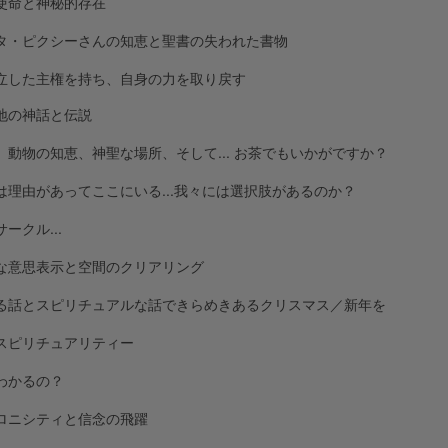
使命と神秘的存在
タ・ピクシーさんの知恵と聖書の失われた書物
立した主権を持ち、自身の力を取り戻す
地の神話と伝説
、動物の知恵、神聖な場所、そして... お茶でもいかがですか？
は理由があってここにいる...我々には選択肢があるのか？
ークル...
な意思表示と空間のクリアリング
る話とスピリチュアルな話できらめきあるクリスマス／新年を
スピリチュアリティー
わかるの？
ロニシティと信念の飛躍