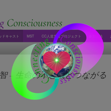
g
Consciousness
ッドキャスト
MST
CC人道支援プロジェクト
参加方法
智 – 生命の不思議とつながる