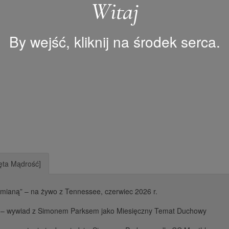
Witaj
By wejść, kliknij na środek serca.
ta Mądrość]
mianą” – na żywo z Tennessee, czerwiec 2026 r.
e – wywiad z Simonem Parksem jako Miesięczny Temat Duchowy