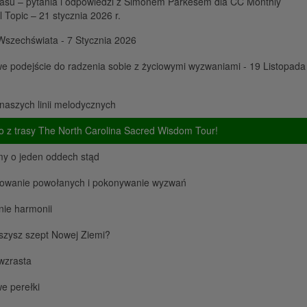
asu – pytania i odpowiedzi z Simonem Parkesem dla CC Monthly
al Topic – 21 stycznia 2026 r.
Wszechświata - 7 Stycznia 2026
 podejście do radzenia sobie z życiowymi wyzwaniami - 19 Listopada
naszych linii melodycznych
 z trasy The North Carolina Sacred Wisdom Tour!
my o jeden oddech stąd
ikowanie powołanych i pokonywanie wyzwań
nie harmonii
szysz szept Nowej Ziemi?
wzrasta
e perełki