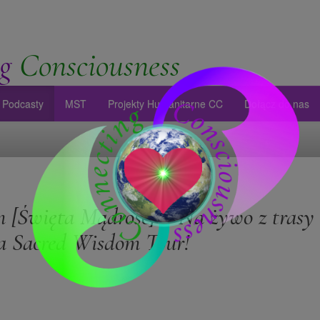
g
Consciousness
Podcasty
MST
Projekty Humanitarne CC
Dołącz do nas
 [Święta Mądrość] – Na żywo z trasy
a Sacred Wisdom Tour!