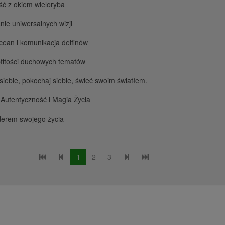
ć z okiem wieloryba
nie uniwersalnych wizji
ean i komunikacja delfinów
fitości duchowych tematów
siebie, pokochaj siebie, świeć swoim światłem.
 Autentyczność i Magia Życia
derem swojego życia
1
2
3