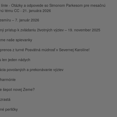
 línie - Otázky a odpovede so Simonom Parkesom pre mesačnú
nú tému CC - 21. januára 2026
esmíru – 7. január 2026
ý prístup k zvládaniu životných výziev – 19. november 2025
ame naše spievanky
prenos z turné Posvätná múdrosť v Severnej Karolíne!
s len jeden nádych
kácia povolaných a prekonávanie výziev
 harmónie
te šepot novej Zeme?
zrastá
é perličky