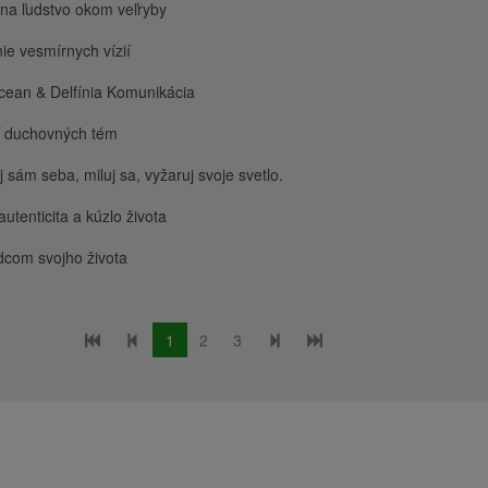
na ľudstvo okom veľryby
ie vesmírnych vízií
cean & Delfínia Komunikácia
ť duchovných tém
 sám seba, miluj sa, vyžaruj svoje svetlo.
autenticita a kúzlo života
dcom svojho života
1
2
3