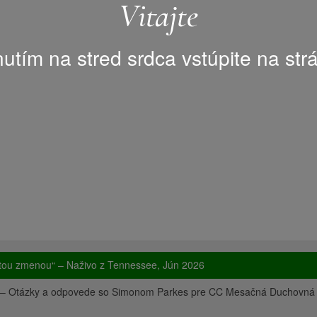
Vitajte
nutím na stred srdca vstúpite na str
 tou zmenou“ – Naživo z Tennessee, Jún 2026
y – Otázky a odpovede so Simonom Parkes pre CC Mesačná Duchovná