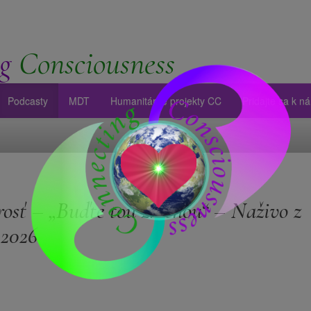
g
Consciousness
Podcasty
MDT
Humanitárne projekty CC
Pridajte sa k n
osť – „Buďte tou zmenou“ – Naživo z
 2026