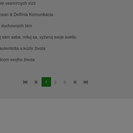
ie vesmírnych vízií
cean & Delfínia Komunikácia
ť duchovných tém
 sám seba, miluj sa, vyžaruj svoje svetlo.
autenticita a kúzlo života
dcom svojho života
1
2
3