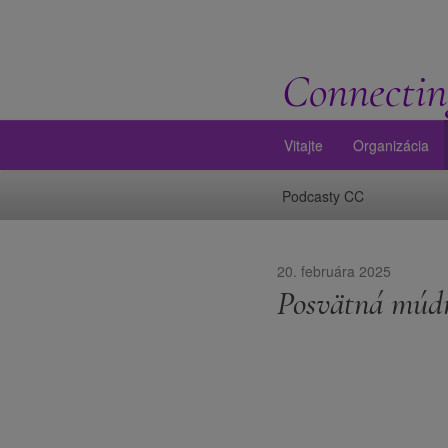
Connectin
Vitajte
Organizácia
Podcasty CC
20. februára 2025
Posvätná múdr