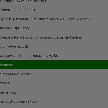
nú tému CC - 21. januára 2026
esmíru – 7. január 2026
ý prístup k zvládaniu životných výziev – 19. november 2025
ame naše spievanky
prenos z turné Posvätná múdrosť v Severnej Karolíne!
s len jeden nádych
kácia povolaných a prekonávanie výziev
 harmónie
te šepot novej Zeme?
zrastá
é perličky
na ľudstvo okom veľryby