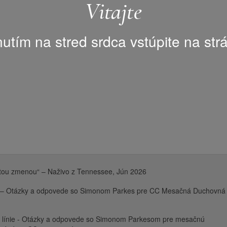
Vitajte
nutím na stred srdca vstúpite na str
 tou zmenou“ – Naživo z Tennessee, Jún 2026
y – Otázky a odpovede so Simonom Parkes pre CC Mesačná Duchovná
 línie - Otázky a odpovede so Simonom Parkesom pre mesačnú