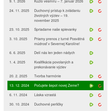
9. 1. 2026
Kúzlo vesmíru – 7. január 2026
24. 11. 2025
Duchovný prístup k zvládaniu
životných výziev – 19.
november 2025
23. 10. 2025
Spriadame naše spievanky
3. 10. 2025
Priamy prenos z turné Posvätná
múdrosť v Severnej Karolíne!
6. 6. 2025
Delí nás len jeden nádych
1. 4. 2025
Kvalifikácia povolaných a
prekonávanie výziev
20. 2. 2025
Tvorba harmónie
13. 12. 2024
Počujete šepot novej Zeme?
6. 11. 2024
Láska vzrastá
30. 10. 2024
Duchovné perličky