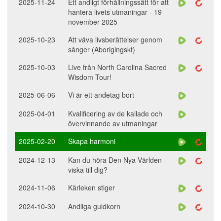
2025-11-24
Ett andligt förhållningssätt för att
hantera livets utmaningar - 19
november 2025
2025-10-23
Att väva livsberättelser genom
sånger (Aborigingskt)
2025-10-03
Live från North Carolina Sacred
Wisdom Tour!
2025-06-06
Vi är ett andetag bort
2025-04-01
Kvalificering av de kallade och
övervinnande av utmaningar
2025-02-20
Skapa harmoni
2024-12-13
Kan du höra Den Nya Världen
viska till dig?
2024-11-06
Kärleken stiger
2024-10-30
Andliga guldkorn