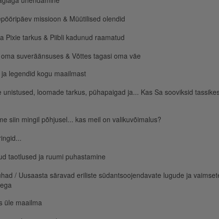
agiaga ühendamine
pööripäev missioon & Müütilised olendid
 Pixie tarkus & Piibli kadunud raamatud
 oma suveräänsuses & Võttes tagasi oma väe
ja legendid kogu maailmast
 unistused, loomade tarkus, pühapaigad ja... Kas Sa sooviksid tassikes
e siin mingil põhjusel... kas meil on valikuvõimalus?
ingid...
ud taotlused ja ruumi puhastamine
had / Uusaasta säravad eriliste südantsoojendavate lugude ja vaimset
ega
s üle maailma