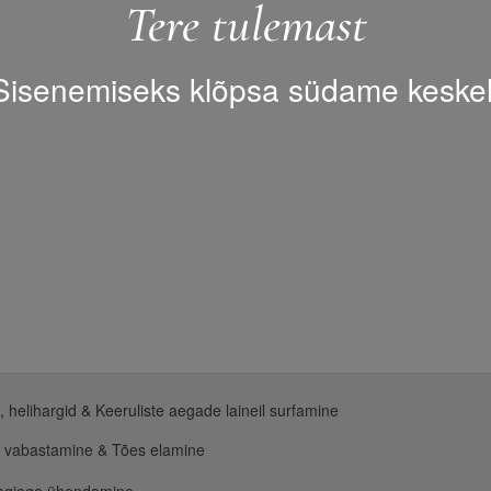
Tere tulemast
Sisenemiseks klõpsa südame keskel
id, helihargid & Keeruliste aegade laineil surfamine
 vabastamine & Tões elamine