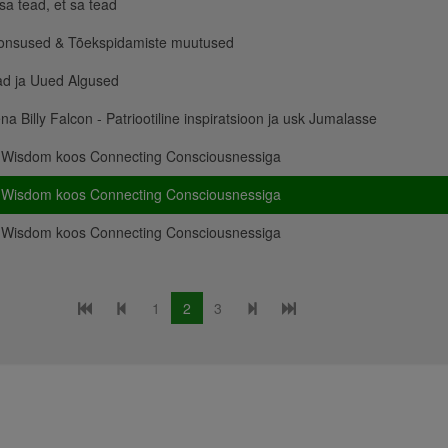
sa tead, et sa tead
onsused & Tõekspidamiste muutused
ad ja Uued Algused
ena Billy Falcon - Patriootiline inspiratsioon ja usk Jumalasse
 Wisdom koos Connecting Consciousnessiga
 Wisdom koos Connecting Consciousnessiga
 Wisdom koos Connecting Consciousnessiga
1
2
3