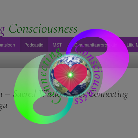
g
Consciousness
satsioon
Podcastid
MST
CC humanitaarprojektid
Liitu
 – Sacred Wisdom koos Connecting
ga