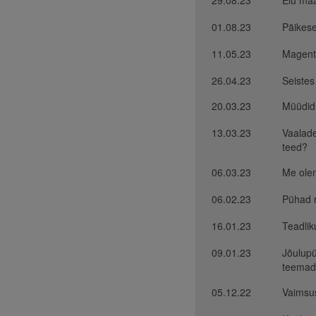
29.08.23
Elu ma
01.08.23
Päikese
11.05.23
Magenta
26.04.23
Seistes
20.03.23
Müüdid 
13.03.23
Vaalade
teed?
06.03.23
Me olem
06.02.23
Pühad r
16.01.23
Teadlik
09.01.23
Jõulupü
teemad
05.12.22
Vaimsu