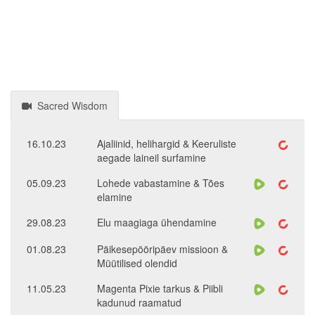
Sacred Wisdom
16.10.23
Ajaliinid, helihargid & Keeruliste
aegade laineil surfamine
05.09.23
Lohede vabastamine & Tões
elamine
29.08.23
Elu maagiaga ühendamine
01.08.23
Päikesepööripäev missioon &
Müütilised olendid
11.05.23
Magenta Pixie tarkus & Piibli
kadunud raamatud