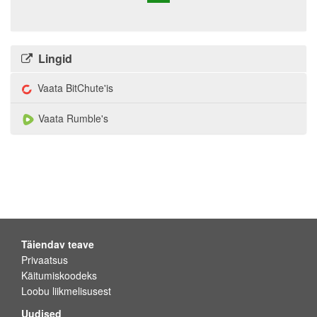
Lingid
Vaata BitChute'is
Vaata Rumble's
Täiendav teave
Privaatsus
Käitumiskoodeks
Loobu liikmelisusest
Uudised