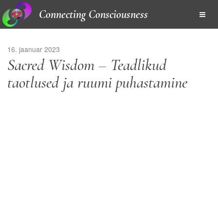
Connecting Consciousness
16. jaanuar 2023
Sacred Wisdom – Teadlikud
taotlused ja ruumi puhastamine