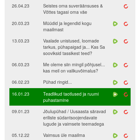
26.04.23
Seistes oma suveräänsuses &
Võttes tagasi oma väe
20.03.23
Müüdid ja legendid kogu
maailmast
13.03.23
Vaalade unistused, loomade
tarkus, pühapaigad ja... Kas Sa
sooviksid tassikest teed?
06.03.23
Me oleme siin mingil põhjusel...
kas meil on valikuvõimalus?
06.02.23
Pühad ringid...
16.01.23
Teadlikud taotlused ja ruumi
puhastamine
09.01.23
Jõulupühad / Uusaasta säravad
eriliste südantsoojendavate
lugude ja vaimsete teemadega
05.12.22
Vaimsus üle maailma