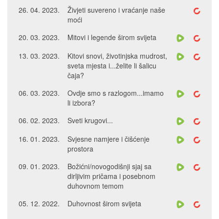
26. 04. 2023.
Živjeti suvereno i vraćanje naše
moći
20. 03. 2023.
Mitovi i legende širom svijeta
13. 03. 2023.
Kitovi snovi, životinjska mudrost,
sveta mjesta i...želite li šalicu
čaja?
06. 03. 2023.
Ovdje smo s razlogom...imamo
li izbora?
06. 02. 2023.
Sveti krugovi...
16. 01. 2023.
Svjesne namjere i čišćenje
prostora
09. 01. 2023.
Božićni/novogodišnji sjaj sa
dirljivim pričama i posebnom
duhovnom temom
05. 12. 2022.
Duhovnost širom svijeta