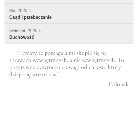
Maj 2025 r.
Osąd i przebaczanie
Kwiecień 2025 r.
Duchowość
ej
“Tematy te pomagają mi skupić się na
sprawach wewnętrznych, a nie zewnętrznych. To
kie
pozytywne odwrócenie uwagi od chaosu, który
Obs
ych
dzieje się wokół nas.”
czł
 z
potw
– Członek
e
któ
rkes