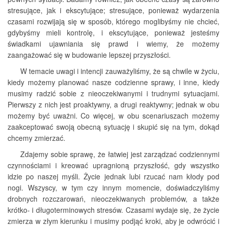
stresujące, jak i ekscytujące; stresujące, ponieważ wydarzenia
czasami rozwijają się w sposób, którego moglibyśmy nie chcieć,
gdybyśmy mieli kontrolę, i ekscytujące, ponieważ jesteśmy
świadkami ujawniania się prawd i wiemy, że możemy
zaangażować się w budowanie lepszej przyszłości.
W temacie uwagi i intencji zauważyliśmy, że są chwile w życiu,
kiedy możemy planować nasze codzienne sprawy, i inne, kiedy
musimy radzić sobie z nieoczekiwanymi i trudnymi sytuacjami.
Pierwszy z nich jest proaktywny, a drugi reaktywny; jednak w obu
możemy być uważni. Co więcej, w obu scenariuszach możemy
zaakceptować swoją obecną sytuację i skupić się na tym, dokąd
chcemy zmierzać.
Zdajemy sobie sprawę, że łatwiej jest zarządzać codziennymi
czynnościami i kreować upragnioną przyszłość, gdy wszystko
idzie po naszej myśli. Życie jednak lubi rzucać nam kłody pod
nogi. Wszyscy, w tym czy innym momencie, doświadczyliśmy
drobnych rozczarowań, nieoczekiwanych problemów, a także
krótko- i długoterminowych stresów. Czasami wydaje się, że życie
zmierza w złym kierunku i musimy podjąć kroki, aby je odwrócić i