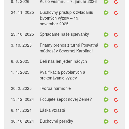
9. 1. 2026
Kúzlo vesmíru – 7. január 2026
24. 11. 2025
Duchovný prístup k zvládaniu
životných výziev – 19.
november 2025
23. 10. 2025
Spriadame naše spievanky
3. 10. 2025
Priamy prenos z turné Posvätná
múdrosť v Severnej Karolíne!
6. 6. 2025
Delí nás len jeden nádych
1. 4. 2025
Kvalifikácia povolaných a
prekonávanie výziev
20. 2. 2025
Tvorba harmónie
13. 12. 2024
Počujete šepot novej Zeme?
6. 11. 2024
Láska vzrastá
30. 10. 2024
Duchovné perličky