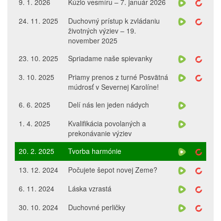
9. 1. 2026
Kúzlo vesmíru – 7. január 2026
24. 11. 2025
Duchovný prístup k zvládaniu
životných výziev – 19.
november 2025
23. 10. 2025
Spriadame naše spievanky
3. 10. 2025
Priamy prenos z turné Posvätná
múdrosť v Severnej Karolíne!
6. 6. 2025
Delí nás len jeden nádych
1. 4. 2025
Kvalifikácia povolaných a
prekonávanie výziev
20. 2. 2025
Tvorba harmónie
13. 12. 2024
Počujete šepot novej Zeme?
6. 11. 2024
Láska vzrastá
30. 10. 2024
Duchovné perličky