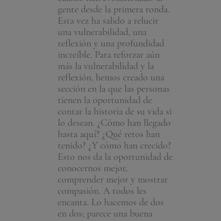
rmitir estos
gente desde la primera ronda.
aspectos que
Esta vez ha salido a relucir
no lo están,
una vulnerabilidad, una
que aprender
– Miembro
reflexión y una profundidad
personas pu
increíble. Para reforzar aún
compartir co
más la vulnerabilidad y la
creo que eso
reflexión, hemos creado una
Nunca te si
sección en la que las personas
nadie.”
tienen la oportunidad de
contar la historia de su vida si
lo desean. ¿Cómo han llegado
hasta aquí? ¿Qué retos han
tenido? ¿Y cómo han crecido?
Esto nos da la oportunidad de
conocernos mejor,
comprender mejor y mostrar
compasión. A todos les
encanta. Lo hacemos de dos
en dos; parece una buena