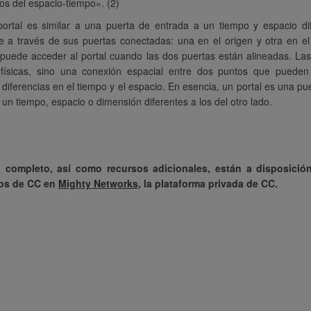
s del espacio-tiempo». (2)
ortal es similar a una puerta de entrada a un tiempo y espacio dif
e a través de sus puertas conectadas: una en el origen y otra en el
puede acceder al portal cuando las dos puertas están alineadas. La
físicas, sino una conexión espacial entre dos puntos que pueden
diferencias en el tiempo y el espacio. En esencia, un portal es una pu
 un tiempo, espacio o dimensión diferentes a los del otro lado.
o completo, así como recursos adicionales, están a disposició
os de CC en
Mighty Networks
, la plataforma privada de CC.
stamos en
“Gracias al cielo por CC...
“Empat
io y único viaje.
a veces debo distanciarme de
la segunda
emos muy
estas ilusiones para ver la
se explora
s y avanzados en
paz.”
crecimien