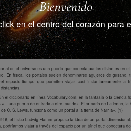
Bienvenido
lick en el centro del corazón para e
ortal en el universo es una puerta que conecta puntos distantes en el
io. En física, los portales suelen denominarse agujeros de gusano, 
del espacio-tiempo que permiten viajar casi instantáneamente a t
distancias.
n el diccionario en línea Vocabulary.com, en la fantasía o la ciencia fi
s «... una puerta de entrada a otro mundo». El armario de La leona, la b
 de C. S. Lewis, funciona como un portal a la tierra de Narnia». (1)
916, el físico Ludwig Flamm propuso la idea de un portal dimensiona
a, podríamos viajar a través del espacio por un túnel que conectara d