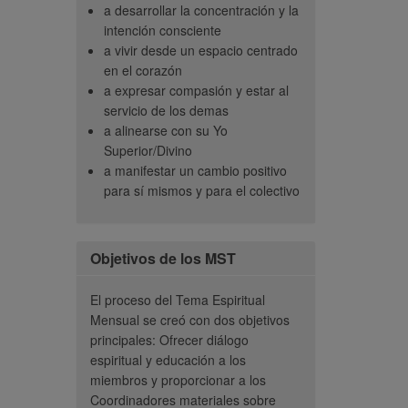
a desarrollar la concentración y la
 y en los miembros
sanar.”
llegar a
intención consciente
junto fue muy
identida
– Miembro
a vivir desde un espacio centrado
r y confirmó que
cara co
en el corazón
 trabajo hermoso e
pueden b
a expresar compasión y estar al
e que todos
autentic
servicio de los demas
aciendo.”
valor y
a alinearse con su Yo
yn K, Coordinadora
Superior/Divino
– 
Canadá
a manifestar un cambio positivo
para sí mismos y para el colectivo
Objetivos de los MST
El proceso del Tema Espiritual
Mensual se creó con dos objetivos
principales: Ofrecer diálogo
espiritual y educación a los
miembros y proporcionar a los
Coordinadores materiales sobre