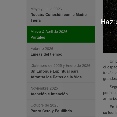
Mayo y Junio 2026
Nuestra Conexión con la Madre
Haz c
Tierra
Marzo & Abril de 2026
Portales
Febrero 2026
Líneas del tiempo
Un p
Diciembre de 2025 y Enero de 2026
el espac
Un Enfoque Espiritual para
través 
Afrontar los Retos de la Vida
grandes 
Segú
Noviembre 2025
portal e
Atención e Intención
armario,
Octubre de 2025
En 1
Punto Cero y Equilibrio
su teorí