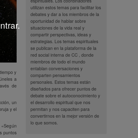
espirituales. Los coordinadores
utilizan estos temas para facilitar los
debates y dar a los miembros de la
oportunidad de hablar sobre
ntrar.
situaciones de la vida real y
compartir perspectivas, ideas y
estrategias. Los temas espirituales
se publican en la plataforma de la
red social interna de CC , donde
miembros de todo el mundo
entablan conversaciones y
 tiempo y
comparten pensamientos
túneles a
personales. Estos temas están
ravés de
diseñados para ofrecer puntos de
debate sobre el autoconocimiento y
cción, un
el desarrollo espiritual que nos
ruja y el
permitan y nos capaciten para
convertirnos en la mejor versión de
lo que somos.
l. «Según
os puntos