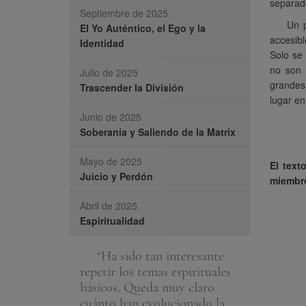
separado
Septiembre de 2025
Un p
El Yo Auténtico, el Ego y la
accesibl
Identidad
Solo se 
no son 
Julio de 2025
grandes 
Trascender la División
lugar en
Junio de 2025
Soberanía y Saliendo de la Matrix
Mayo de 2025
El text
Juicio y Perdón
miembr
Abril de 2025
Espiritualidad
en a mi como
“Ha sido tan interesante
“Todos e
ndo de la
repetir los temas espirituales
nuestro prop
al y
básicos. Queda muy claro
Todos estar
 parte en él.
cuánto han evolucionado la
desarrollado