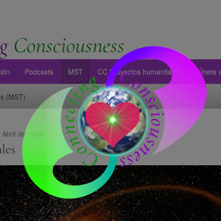
g
Consciousness
ión
Podcasts
MST
CC Proyectos humanitarios
Únete 
es (MST)
 Abril de 2026
les