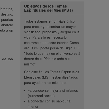
Objetivos de los Temas
erentes,
Espirituales del Mes (MST)
 destino.
s puertas
Todos estamos en un viaje único
 abarcar
para crecer y encontrar un mayor
erta a un
significado, propósito y alegría en la
vida. Para ello es necesario
centrarse en nuestro interior. Como
dijo Rumi, poeta persa del siglo XIII:
"Todo lo que hay en el universo está
dentro de ti. Pídetelo todo a ti
n de los
mismo".
Con este fin, los Temas Espirituales
Mensuales (MST) están diseñados
para ayudar a los miembros:
=a conocerse mejor a sí mismos
ía y compasión... es
“Me encanta realmente el
“Nue
(autorrealización)
 vez que este tema
tema espiritual de este mes.
Espiritu
a conectar con su sabiduría
 en CC. Ver el
Me está ayudando mucho.
despojan
interior
to en mí mismo, en
Verdaderamente me ayuda a
máscara