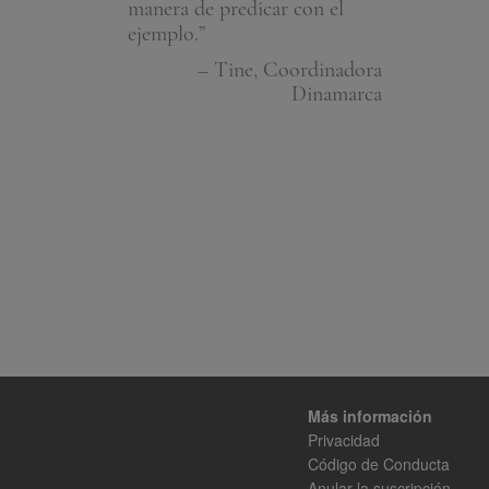
manera de predicar con el
ejemplo.”
– Tine, Coordinadora
Dinamarca
Más información
Privacidad
Código de Conducta
Anular la suscripción