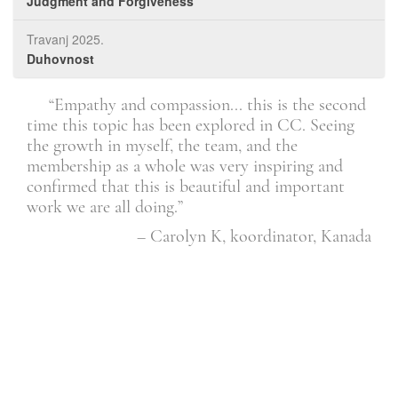
Judgment and Forgiveness
Travanj 2025.
Duhovnost
f
“Empathy and compassion... this is the second
rt
time this topic has been explored in CC. Seeing
awa
the growth in myself, the team, and the
rea
membership as a whole was very inspiring and
are
Član
confirmed that this is beautiful and important
tak
work we are all doing.”
– Carolyn K, koordinator, Kanada