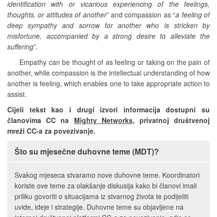
identification with or vicarious experiencing of the feelings,
thoughts, or attitudes of another
” and compassion as “
a feeling of
deep sympathy and sorrow for another who is stricken by
misfortune, accompanied by a strong desire to alleviate the
suffering
”.
Empathy can be thought of as feeling or taking on the pain of
another, while compassion is the intellectual understanding of how
another is feeling, which enables one to take appropriate action to
assist.
Cijeli tekst kao i drugi izvori informacija dostupni su
članovima CC na
Mighty Networks
, privatnoj društvenoj
mreži CC-a za povezivanje.
Što su mjesečne duhovne teme (MDT)?
Svakog mjeseca stvaramo nove duhovne teme. Koordinatori
koriste ove teme za olakšanje diskusija kako bi članovi imali
priliku govoriti o situacijama iz stvarnog života te podijeliti
uvide, ideje i strategije. Duhovne teme su objavljene na