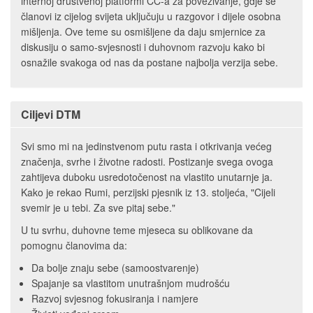
internoj društvenoj platformi CC-a za povezivanje, gdje se
članovi iz cijelog svijeta uključuju u razgovor i dijele osobna
mišljenja. Ove teme su osmišljene da daju smjernice za
diskusiju o samo-svjesnosti i duhovnom razvoju kako bi
osnažile svakoga od nas da postane najbolja verzija sebe.
Ciljevi DTM
Svi smo mi na jedinstvenom putu rasta i otkrivanja većeg
značenja, svrhe i životne radosti. Postizanje svega ovoga
zahtijeva duboku usredotočenost na vlastito unutarnje ja.
Kako je rekao Rumi, perzijski pjesnik iz 13. stoljeća, "Cijeli
svemir je u tebi. Za sve pitaj sebe."
U tu svrhu, duhovne teme mjeseca su oblikovane da
pomognu članovima da:
Da bolje znaju sebe (samoostvarenje)
Spajanje sa vlastitom unutrašnjom mudrošću
Razvoj svjesnog fokusiranja i namjere